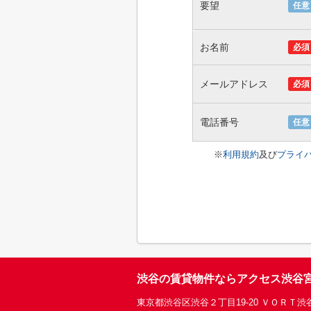
要望
任意
お名前
必須
メールアドレス
必須
電話番号
任意
※
利用規約
及び
プライ
渋谷の賃貸物件ならアクセス渋谷
東京都渋谷区渋谷２丁目19-20 ＶＯＲＴ渋