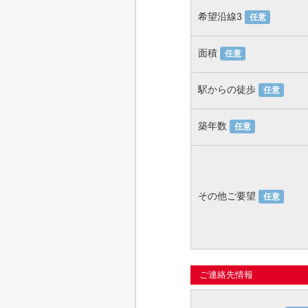
希望沿線3
任意
面積
任意
駅からの徒歩
任意
築年数
任意
その他ご要望
任意
ご連絡先情報