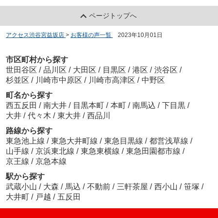
ページトップへ
アクセス渋谷宮益坂店
>
お客様の声一覧
>
2023年10月01日
市区町村から探す
世田谷区
/
品川区
/
大田区
/
目黒区
/
港区
/
渋谷区
/
杉並区
/
川崎市中原区
/
川崎市高津区
/
中野区
町名から探す
西五反田
/
南大井
/
目黒本町
/
本町
/
南馬込
/
下目黒
/
大井
/
代々木
/
東大井
/
西品川
路線から探す
東急池上線
/
東急大井町線
/
東急目黒線
/
都営浅草線
/
山手線
/
京浜東北線
/
東急東横線
/
東急田園都市線
/
京王線
/
京急本線
駅から探す
武蔵小山
/
大森
/
馬込
/
不動前
/
三軒茶屋
/
西小山
/
笹塚
/
大井町
/
戸越
/
五反田