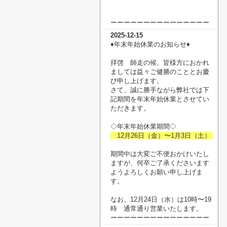
ーーーーーーーーーーーーーーー
2025-12-15
♦︎年末年始休業のお知らせ♦︎
拝啓 師走の候、皆様方におかれ
ましては益々ご健勝のこととお慶
び申し上げます。
さて、誠に勝手ながら弊社では下
記期間を年末年始休業とさせてい
ただきます。
◇年末年始休業期間◇
12月26日（金）〜1月3日（土）
期間中は大変ご不便おかけいたし
ますが、何卒ご了承くださいます
ようよろしくお願い申し上げま
す。
なお、12月24日（水）は10時〜19
時 通常通り営業いたします。
ーーーーーーーーーーーーーーー