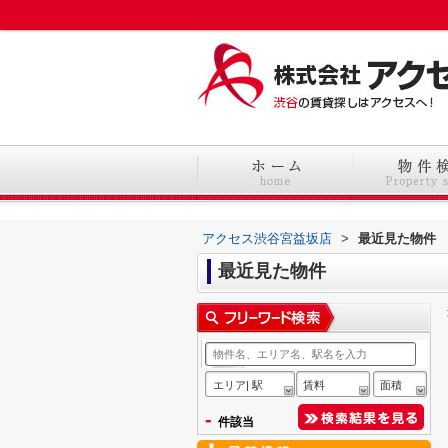
アクセス渋谷宮益坂店
>
最近見た物件
最近見た物件
エリア| 駅
賃料
面積
-
件該当