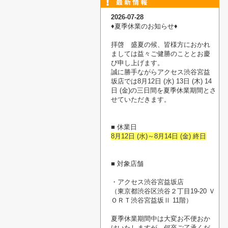
2026-07-28
♦︎夏季休業のお知らせ♦︎
拝啓 盛夏の候、皆様方におかれ
ましては益々ご健勝のこととお慶
び申し上げます。
誠に勝手ながらアクセス渋谷宮益
坂店では8月12日 (水) 13日 (木) 14
日 (金)の三日間を夏季休業期間とさ
せていただきます。
■ 休業日
8月12日 (水)～8月14日 (金) 終日
■ 対象店舗
・アクセス渋谷宮益坂店
（東京都渋谷区渋谷２丁目19-20 Ｖ
ＯＲＴ渋谷宮益坂Ⅱ 11階）
夏季休業期間中は大変お不便おか
けいたしますが、何卒ご了承くだ