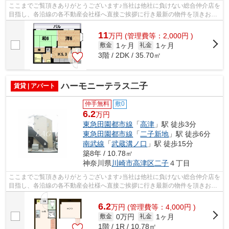
ここまでご覧頂きありがとうございます♪当社は他社に負けない総合仲介店を
目指し、各沿線の各不動産会社様へ直接ご挨拶に行き最新の物件を頂きお客
様へ提供しております！最新の情報は...
11
万
円
(管理費等：2,000円 )
1ヶ月
1ヶ月
敷金
礼金
3階 / 2DK / 35.70㎡
ハーモニーテラス二子
賃貸 | アパート
仲手無料
敷0
6.2
万円
東急田園都市線
「
高津
」駅 徒歩3分
東急田園都市線
「
二子新地
」駅 徒歩6分
南武線
「
武蔵溝ノ口
」駅 徒歩15分
築8年 / 10.78㎡
神奈川県
川崎市高津区
二子
４丁目
ここまでご覧頂きありがとうございます♪当社は他社に負けない総合仲介店を
目指し、各沿線の各不動産会社様へ直接ご挨拶に行き最新の物件を頂きお客
様へ提供しております！最新の情報は...
6.2
万
円
(管理費等：4,000円 )
0万円
1ヶ月
敷金
礼金
1階 / 1R / 10.78㎡