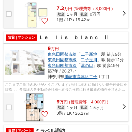
様へ提供しております！最新の情報は...
7.3
万
円
(管理費等：3,000円 )
1ヶ月
0万円
敷金
礼金
1階 / 1R / 15.42㎡
Ｌｅ ｌｉｓ ｂｌａｎｃ Ⅱ
賃貸 | マンション
9
万円
東急田園都市線
「
二子新地
」駅 徒歩5分
東急田園都市線
「
二子玉川
」駅 徒歩12分
東急田園都市線
「
溝の口
」駅 徒歩18分
築7年 / 26.27㎡
神奈川県
川崎市高津区
二子
１丁目
ここまでご覧頂きありがとうございます♪当社は他社に負けない総合仲介店を
目指し、各沿線の各不動産会社様へ直接ご挨拶に行き最新の物件を頂きお客
様へ提供しております！最新の情報は...
9
万
円
(管理費等：4,000円 )
1ヶ月
1.5ヶ月
敷金
礼金
3階 / 1K / 26.27㎡
ミラベル諏訪
賃貸 | アパート