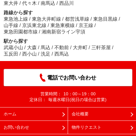
東大井
/
代々木
/
南馬込
/
西品川
路線から探す
東急池上線
/
東急大井町線
/
都営浅草線
/
東急目黒線
/
山手線
/
京浜東北線
/
東急東横線
/
京王線
/
東急田園都市線
/
湘南新宿ライン宇須
駅から探す
武蔵小山
/
大森
/
馬込
/
不動前
/
大井町
/
三軒茶屋
/
五反田
/
西小山
/
洗足
/
西馬込
電話でお問い合わせ
営業時間：
10：00～19：00
定休日：
毎週水曜日(祝日の場合は営業)
ホーム
会社概要
お問い合わせ
物件リクエスト