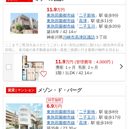
11.9
万円
東急田園都市線
「
二子新地
」駅 徒歩9分
東急田園都市線
「
高津
」駅 徒歩11分
東急田園都市線
「
二子玉川
」駅 徒歩20分
築16年 / 42.14㎡
神奈川県
川崎市高津区
諏訪
３丁目
ここまでご覧頂きありがとうございます♪当社は他社に負けない総合仲介店を
目指し、各沿線の各不動産会社様へ直接ご挨拶に行き最新の物件を頂きお客
様へ提供しております！最新の情報は...
11.9
万
円
(管理費等：4,000円 )
1ヶ月
2ヶ月
敷金
礼金
1階 / 1LDK / 42.14㎡
メゾン・ド・バーグ
賃貸 | マンション
仲手無料
6.9
万円
東急田園都市線
「
二子新地
」駅 徒歩8分
東急田園都市線
「
二子玉川
」駅 徒歩17分
東急田園都市線
「
高津
」駅 徒歩16分
築35年 / 23.30㎡