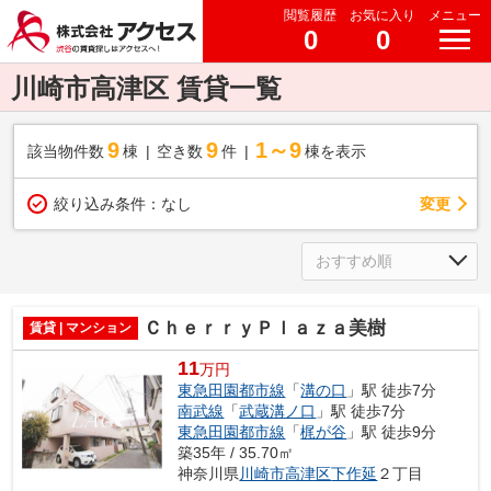
閲覧履歴
お気に入り
メニュー
0
0
川崎市高津区 賃貸一覧
9
9
1～9
該当物件数
棟
空き数
件
棟を表示
変更
絞り込み条件：
なし
ＣｈｅｒｒｙＰｌａｚａ美樹
賃貸 | マンション
11
万円
東急田園都市線
「
溝の口
」駅 徒歩7分
南武線
「
武蔵溝ノ口
」駅 徒歩7分
東急田園都市線
「
梶が谷
」駅 徒歩9分
築35年 / 35.70㎡
神奈川県
川崎市高津区
下作延
２丁目