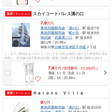
スカイコートパレス溝の口
賃貸 | マンション
7.9
万円
東急田園都市線
「
溝の口
」駅 徒歩7分
東急田園都市線
「
梶が谷
」駅 徒歩9分
南武線
「
武蔵溝ノ口
」駅 徒歩8分
築11年 / 20.88㎡
神奈川県
川崎市高津区
下作延
２丁目
ここまでご覧頂きありがとうございます♪当社は他社に負けない総合仲介店を
目指し、各沿線の各不動産会社様へ直接ご挨拶に行き最新の物件を頂きお客
様へ提供しております！最新の情報は...
7.9
万
円
(管理費等：12,000円 )
1ヶ月
1ヶ月
敷金
礼金
2階 / 1K / 20.88㎡
Ｈａｒｅｎｏ Ｖｉｌｌａ
賃貸 | マンション
9
万円
東急田園都市線
「
溝の口
」駅 徒歩10分
南武線
「
津田山
」駅 徒歩14分