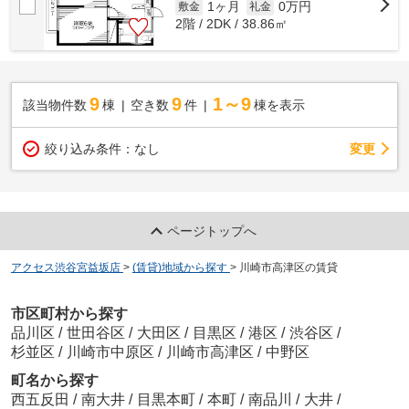
1ヶ月
0万円
敷金
礼金
2階 / 2DK / 38.86㎡
9
9
1～9
該当物件数
棟
空き数
件
棟を表示
変更
絞り込み条件：
なし
ページトップへ
アクセス渋谷宮益坂店
>
(賃貸)地域から探す
>
川崎市高津区の賃貸
市区町村から探す
品川区
/
世田谷区
/
大田区
/
目黒区
/
港区
/
渋谷区
/
杉並区
/
川崎市中原区
/
川崎市高津区
/
中野区
町名から探す
西五反田
/
南大井
/
目黒本町
/
本町
/
南品川
/
大井
/