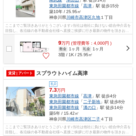
東急田園都市線
「
高津
」駅 徒歩15分
築10年 / 25.95㎡
神奈川県
川崎市高津区
久地
１丁目
ここまでご覧頂きありがとうございます♪当社は他社に負けない総合仲介店を
目指し、各沿線の各不動産会社様へ直接ご挨拶に行き最新の物件を頂きお客
様へ提供しております！最新の情報は...
9
万
円
(管理費等：4,000円 )
1ヶ月
1ヶ月
敷金
礼金
3階 / 1K / 25.95㎡
スプラウトハイム高津
賃貸 | アパート
礼0
7.3
万円
東急田園都市線
「
高津
」駅 徒歩4分
東急田園都市線
「
二子新地
」駅 徒歩8分
東急田園都市線
「
溝の口
」駅 徒歩14分
築5年 / 15.42㎡
神奈川県
川崎市高津区
二子
４丁目
ここまでご覧頂きありがとうございます♪当社は他社に負けない総合仲介店を
目指し、各沿線の各不動産会社様へ直接ご挨拶に行き最新の物件を頂きお客