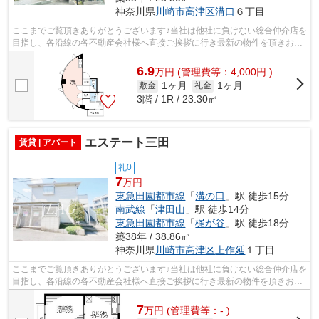
神奈川県
川崎市高津区
溝口
６丁目
ここまでご覧頂きありがとうございます♪当社は他社に負けない総合仲介店を
目指し、各沿線の各不動産会社様へ直接ご挨拶に行き最新の物件を頂きお客
様へ提供しております！最新の情報は...
6.9
万
円
(管理費等：4,000円 )
1ヶ月
1ヶ月
敷金
礼金
3階 / 1R / 23.30㎡
エステート三田
賃貸 | アパート
礼0
7
万円
東急田園都市線
「
溝の口
」駅 徒歩15分
南武線
「
津田山
」駅 徒歩14分
東急田園都市線
「
梶が谷
」駅 徒歩18分
築38年 / 38.86㎡
神奈川県
川崎市高津区
上作延
１丁目
ここまでご覧頂きありがとうございます♪当社は他社に負けない総合仲介店を
目指し、各沿線の各不動産会社様へ直接ご挨拶に行き最新の物件を頂きお客
様へ提供しております！最新の情報は...
7
万
円
(管理費等：- )