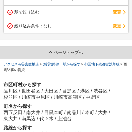
駅で絞り込む
変更
変更
絞り込み条件：
なし
ページトップへ
アクセス渋谷宮益坂店
>
(賃貸)路線・駅から探す
>
都営地下鉄都営浅草線
>
西
馬込駅の賃貸
市区町村から探す
品川区
/
世田谷区
/
大田区
/
目黒区
/
港区
/
渋谷区
/
杉並区
/
川崎市中原区
/
川崎市高津区
/
中野区
町名から探す
西五反田
/
南大井
/
目黒本町
/
南品川
/
本町
/
大井
/
東大井
/
南馬込
/
代々木
/
上池台
路線から探す