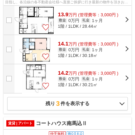
目指し、各沿線の各不動産会社様へ直接ご挨拶に行き最新の物件を頂きお客
様へ提供しております！最新の情報は...
13.9
万
円
(管理費等：3,000円 )
0万円
1ヶ月
敷金
礼金
1階 / 1LDK / 28.44㎡
14.1
万
円
(管理費等：3,000円 )
0万円
1ヶ月
敷金
礼金
1階 / 1LDK / 30.18㎡
14.2
万
円
(管理費等：3,000円 )
0万円
1ヶ月
敷金
礼金
1階 / 1LDK / 30.21㎡
3
残り
件を表示する
コートハウス南馬込Ⅱ
賃貸 | アパート
仲手無料
敷0
礼0