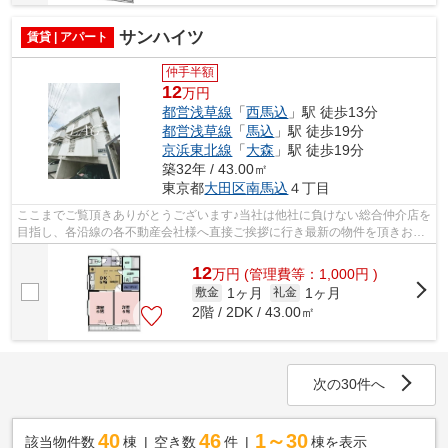
サンハイツ
賃貸 | アパート
仲手半額
12
万円
都営浅草線
「
西馬込
」駅 徒歩13分
都営浅草線
「
馬込
」駅 徒歩19分
京浜東北線
「
大森
」駅 徒歩19分
築32年 / 43.00㎡
東京都
大田区
南馬込
４丁目
ここまでご覧頂きありがとうございます♪当社は他社に負けない総合仲介店を
目指し、各沿線の各不動産会社様へ直接ご挨拶に行き最新の物件を頂きお客
様へ提供しております！最新の情報は...
12
万
円
(管理費等：1,000円 )
1ヶ月
1ヶ月
敷金
礼金
2階 / 2DK / 43.00㎡
次の30件へ
40
46
1～30
該当物件数
棟
空き数
件
棟を表示