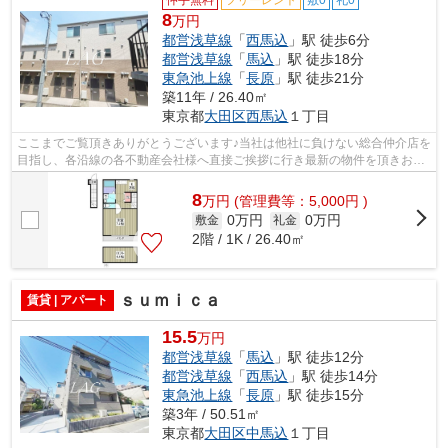
8
万円
都営浅草線
「
西馬込
」駅 徒歩6分
都営浅草線
「
馬込
」駅 徒歩18分
東急池上線
「
長原
」駅 徒歩21分
築11年 / 26.40㎡
東京都
大田区
西馬込
１丁目
ここまでご覧頂きありがとうございます♪当社は他社に負けない総合仲介店を
目指し、各沿線の各不動産会社様へ直接ご挨拶に行き最新の物件を頂きお客
様へ提供しております！最新の情報は...
8
万
円
(管理費等：5,000円 )
0万円
0万円
敷金
礼金
2階 / 1K / 26.40㎡
ｓｕｍｉｃａ
賃貸 | アパート
15.5
万円
都営浅草線
「
馬込
」駅 徒歩12分
都営浅草線
「
西馬込
」駅 徒歩14分
東急池上線
「
長原
」駅 徒歩15分
築3年 / 50.51㎡
東京都
大田区
中馬込
１丁目