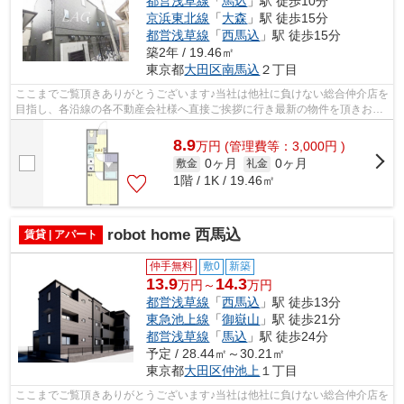
都営浅草線
「
馬込
」駅 徒歩10分
京浜東北線
「
大森
」駅 徒歩15分
都営浅草線
「
西馬込
」駅 徒歩15分
築2年 / 19.46㎡
東京都
大田区
南馬込
２丁目
ここまでご覧頂きありがとうございます♪当社は他社に負けない総合仲介店を
目指し、各沿線の各不動産会社様へ直接ご挨拶に行き最新の物件を頂きお客
様へ提供しております！最新の情報は...
8.9
万
円
(管理費等：3,000円 )
0ヶ月
0ヶ月
敷金
礼金
1階 / 1K / 19.46㎡
robot home 西馬込
賃貸 | アパート
仲手無料
敷0
新築
13.9
14.3
万円～
万円
都営浅草線
「
西馬込
」駅 徒歩13分
東急池上線
「
御嶽山
」駅 徒歩21分
都営浅草線
「
馬込
」駅 徒歩24分
予定 / 28.44㎡～30.21㎡
東京都
大田区
仲池上
１丁目
ここまでご覧頂きありがとうございます♪当社は他社に負けない総合仲介店を