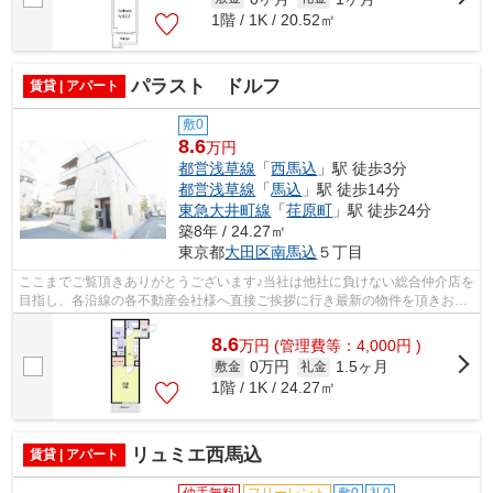
1階 / 1K / 20.52㎡
パラスト ドルフ
賃貸 | アパート
敷0
8.6
万円
都営浅草線
「
西馬込
」駅 徒歩3分
都営浅草線
「
馬込
」駅 徒歩14分
東急大井町線
「
荏原町
」駅 徒歩24分
築8年 / 24.27㎡
東京都
大田区
南馬込
５丁目
ここまでご覧頂きありがとうございます♪当社は他社に負けない総合仲介店を
目指し、各沿線の各不動産会社様へ直接ご挨拶に行き最新の物件を頂きお客
様へ提供しております！最新の情報は...
8.6
万
円
(管理費等：4,000円 )
0万円
1.5ヶ月
敷金
礼金
1階 / 1K / 24.27㎡
リュミエ西馬込
賃貸 | アパート
仲手無料
フリーレント
敷0
礼0