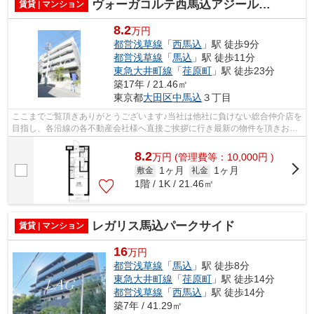
ヴォーガコルテ西馬込アジールコート
賃貸 | マンション
8.2
万円
都営浅草線
「
西馬込
」駅 徒歩9分
都営浅草線
「
馬込
」駅 徒歩11分
東急大井町線
「
荏原町
」駅 徒歩23分
築17年 / 21.46㎡
東京都
大田区
中馬込
３丁目
ここまでご覧頂きありがとうございます♪当社は他社に負けない総合仲介店を
目指し、各沿線の各不動産会社様へ直接ご挨拶に行き最新の物件を頂きお客
様へ提供しております！最新の情報は...
8.2
万
円
(管理費等：10,000円 )
1ヶ月
1ヶ月
敷金
礼金
1階 / 1K / 21.46㎡
レガリス馬込パークサイド
賃貸 | マンション
16
万円
都営浅草線
「
馬込
」駅 徒歩8分
東急大井町線
「
荏原町
」駅 徒歩14分
都営浅草線
「
西馬込
」駅 徒歩14分
築7年 / 41.29㎡