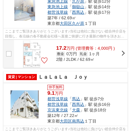
東急池上線
「
久が原
」駅 徒歩12分
東急池上線
「
御嶽山
」駅 徒歩14分
都営浅草線
「
西馬込
」駅 徒歩17分
築7年 / 62.69㎡
東京都
大田区
久が原
１丁目
ここまでご覧頂きありがとうございます♪当社は他社に負けない総合仲介店を
目指し、各沿線の各不動産会社様へ直接ご挨拶に行き最新の物件を頂きお客
様へ提供しております！最新の情報は...
17.2
万
円
(管理費等：4,000円 )
0万円
1ヶ月
敷金
礼金
2階 / 2LDK / 62.69㎡
ＬａＬａＬａ Ｊｏｙ
賃貸 | マンション
仲手無料
9.1
万円
都営浅草線
「
馬込
」駅 徒歩7分
都営浅草線
「
西馬込
」駅 徒歩16分
京浜東北線
「
大森
」駅 徒歩18分
築12年 / 27.22㎡
東京都
大田区
南馬込
１丁目
ここまでご覧頂きありがとうございます♪当社は他社に負けない総合仲介店を