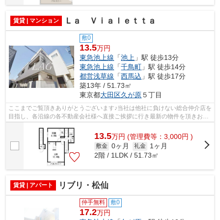
Ｌａ Ｖｉａｌｅｔｔａ
賃貸 | マンション
敷0
13.5
万円
東急池上線
「
池上
」駅 徒歩13分
東急池上線
「
千鳥町
」駅 徒歩14分
都営浅草線
「
西馬込
」駅 徒歩17分
築13年 / 51.73㎡
東京都
大田区
久が原
５丁目
ここまでご覧頂きありがとうございます♪当社は他社に負けない総合仲介店を
目指し、各沿線の各不動産会社様へ直接ご挨拶に行き最新の物件を頂きお客
様へ提供しております！最新の情報は...
13.5
万
円
(管理費等：3,000円 )
0ヶ月
1ヶ月
敷金
礼金
2階 / 1LDK / 51.73㎡
リブリ・松仙
賃貸 | アパート
仲手無料
敷0
17.2
万円