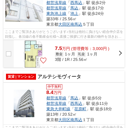
都営浅草線
「
西馬込
」駅 徒歩2分
都営浅草線
「
馬込
」駅 徒歩17分
東急池上線
「
池上
」駅 徒歩24分
築33年 / 25.56㎡
東京都
大田区
南馬込
５丁目
ここまでご覧頂きありがとうございます♪当社は他社に負けない総合仲介店を
目指し、各沿線の各不動産会社様へ直接ご挨拶に行き最新の物件を頂きお客
様へ提供しております！最新の情報は...
7.5
万
円
(管理費等：3,000円 )
1ヶ月
1ヶ月
敷金
礼金
3階 / 1R / 25.56㎡
アルテシモヴィータ
賃貸 | マンション
仲手無料
8.4
万円
都営浅草線
「
馬込
」駅 徒歩5分
都営浅草線
「
西馬込
」駅 徒歩11分
東急大井町線
「
荏原町
」駅 徒歩18分
築13年 / 20.52㎡
東京都
大田区
南馬込
１丁目
ここまでご覧頂きありがとうございます♪当社は他社に負けない総合仲介店を