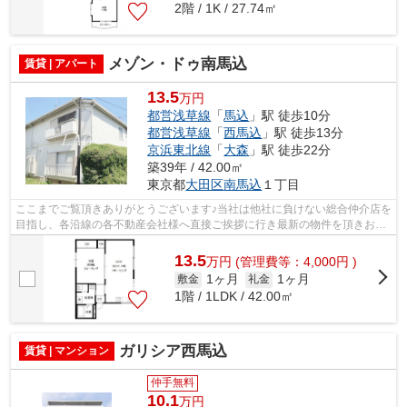
2階 / 1K / 27.74㎡
メゾン・ドゥ南馬込
賃貸 | アパート
13.5
万円
都営浅草線
「
馬込
」駅 徒歩10分
都営浅草線
「
西馬込
」駅 徒歩13分
京浜東北線
「
大森
」駅 徒歩22分
築39年 / 42.00㎡
東京都
大田区
南馬込
１丁目
ここまでご覧頂きありがとうございます♪当社は他社に負けない総合仲介店を
目指し、各沿線の各不動産会社様へ直接ご挨拶に行き最新の物件を頂きお客
様へ提供しております！最新の情報は...
13.5
万
円
(管理費等：4,000円 )
1ヶ月
1ヶ月
敷金
礼金
1階 / 1LDK / 42.00㎡
ガリシア西馬込
賃貸 | マンション
仲手無料
10.1
万円