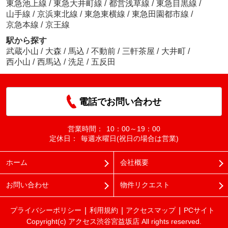
東急池上線
/
東急大井町線
/
都営浅草線
/
東急目黒線
/
山手線
/
京浜東北線
/
東急東横線
/
東急田園都市線
/
京急本線
/
京王線
駅から探す
武蔵小山
/
大森
/
馬込
/
不動前
/
三軒茶屋
/
大井町
/
西小山
/
西馬込
/
洗足
/
五反田
電話でお問い合わせ
営業時間：
10：00～19：00
定休日：
毎週水曜日(祝日の場合は営業)
ホーム
会社概要
お問い合わせ
物件リクエスト
プライバシーポリシー
利用規約
アクセスマップ
PCサイト
Copyright(c) アクセス渋谷宮益坂店 All rights reserved.