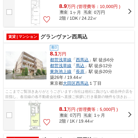
8.9
万
円
(管理費等：10,000円 )
1ヶ月
0万円
敷金
礼金
2階 / 1DK / 24.22㎡
グランヴァン西馬込
賃貸 | マンション
敷0
8.1
万円
都営浅草線
「
西馬込
」駅 徒歩6分
都営浅草線
「
馬込
」駅 徒歩12分
東急池上線
「
長原
」駅 徒歩20分
築26年 / 19.44㎡
東京都
大田区
西馬込
１丁目
ここまでご覧頂きありがとうございます♪当社は他社に負けない総合仲介店を
目指し、各沿線の各不動産会社様へ直接ご挨拶に行き最新の物件を頂きお客
様へ提供しております！最新の情報は...
8.1
万
円
(管理費等：5,000円 )
0万円
1ヶ月
敷金
礼金
2階 / 1K / 19.44㎡