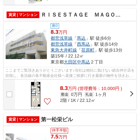
ＲＩＳＥＳＴＡＧＥ ＭＡＧＯＭＥ
賃貸 | マンション
敷0
8.3
万円
都営浅草線
「
馬込
」駅 徒歩6分
都営浅草線
「
西馬込
」駅 徒歩14分
東急大井町線
「
荏原町
」駅 徒歩13分
築15年 / 22.12㎡
東京都
大田区
中馬込
２丁目
ここまでご覧頂きありがとうございます♪当社は他社に負けない総合仲介店を
目指し、各沿線の各不動産会社様へ直接ご挨拶に行き最新の物件を頂きお客
様へ提供しております！最新の情報は...
8.3
万
円
(管理費等：10,000円 )
0万円
1ヶ月
敷金
礼金
2階 / 1K / 22.12㎡
第一松栄ビル
賃貸 | マンション
仲手半額
7.5
万円