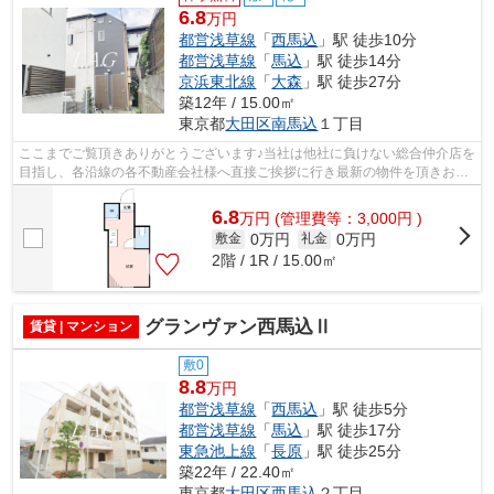
6.8
万円
都営浅草線
「
西馬込
」駅 徒歩10分
都営浅草線
「
馬込
」駅 徒歩14分
京浜東北線
「
大森
」駅 徒歩27分
築12年 / 15.00㎡
東京都
大田区
南馬込
１丁目
ここまでご覧頂きありがとうございます♪当社は他社に負けない総合仲介店を
目指し、各沿線の各不動産会社様へ直接ご挨拶に行き最新の物件を頂きお客
様へ提供しております！最新の情報は...
6.8
万
円
(管理費等：3,000円 )
0万円
0万円
敷金
礼金
2階 / 1R / 15.00㎡
グランヴァン西馬込Ⅱ
賃貸 | マンション
敷0
8.8
万円
都営浅草線
「
西馬込
」駅 徒歩5分
都営浅草線
「
馬込
」駅 徒歩17分
東急池上線
「
長原
」駅 徒歩25分
築22年 / 22.40㎡
東京都
大田区
西馬込
２丁目