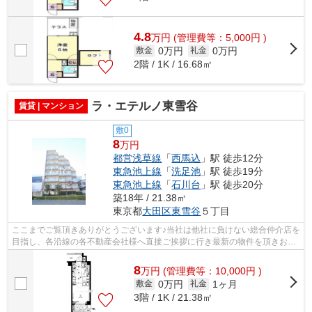
4.8
万
円
(管理費等：5,000円 )
0万円
0万円
敷金
礼金
2階 / 1K / 16.68㎡
ラ・エテルノ東雪谷
賃貸 | マンション
敷0
8
万円
都営浅草線
「
西馬込
」駅 徒歩12分
東急池上線
「
洗足池
」駅 徒歩19分
東急池上線
「
石川台
」駅 徒歩20分
築18年 / 21.38㎡
東京都
大田区
東雪谷
５丁目
ここまでご覧頂きありがとうございます♪当社は他社に負けない総合仲介店を
目指し、各沿線の各不動産会社様へ直接ご挨拶に行き最新の物件を頂きお客
様へ提供しております！最新の情報は...
8
万
円
(管理費等：10,000円 )
0万円
1ヶ月
敷金
礼金
3階 / 1K / 21.38㎡