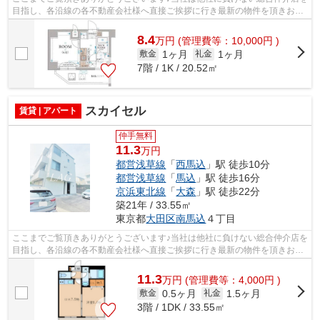
目指し、各沿線の各不動産会社様へ直接ご挨拶に行き最新の物件を頂きお客
様へ提供しております！最新の情報は...
8.4
万
円
(管理費等：10,000円 )
1ヶ月
1ヶ月
敷金
礼金
7階 / 1K / 20.52㎡
スカイセル
賃貸 | アパート
仲手無料
11.3
万円
都営浅草線
「
西馬込
」駅 徒歩10分
都営浅草線
「
馬込
」駅 徒歩16分
京浜東北線
「
大森
」駅 徒歩22分
築21年 / 33.55㎡
東京都
大田区
南馬込
４丁目
ここまでご覧頂きありがとうございます♪当社は他社に負けない総合仲介店を
目指し、各沿線の各不動産会社様へ直接ご挨拶に行き最新の物件を頂きお客
様へ提供しております！最新の情報は...
11.3
万
円
(管理費等：4,000円 )
0.5ヶ月
1.5ヶ月
敷金
礼金
3階 / 1DK / 33.55㎡