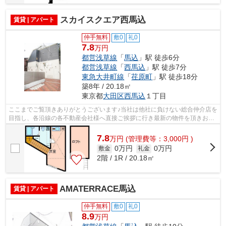
スカイスクエア西馬込
賃貸 | アパート
仲手無料
敷0
礼0
7.8
万円
都営浅草線
「
馬込
」駅 徒歩6分
都営浅草線
「
西馬込
」駅 徒歩7分
東急大井町線
「
荏原町
」駅 徒歩18分
築8年 / 20.18㎡
東京都
大田区
西馬込
１丁目
ここまでご覧頂きありがとうございます♪当社は他社に負けない総合仲介店を
目指し、各沿線の各不動産会社様へ直接ご挨拶に行き最新の物件を頂きお客
様へ提供しております！最新の情報は...
7.8
万
円
(管理費等：3,000円 )
0万円
0万円
敷金
礼金
2階 / 1R / 20.18㎡
AMATERRACE馬込
賃貸 | アパート
仲手無料
敷0
礼0
8.9
万円