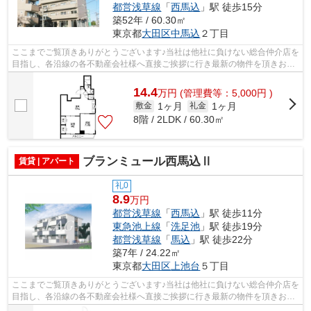
都営浅草線
「
西馬込
」駅 徒歩15分
築52年 / 60.30㎡
東京都
大田区
中馬込
２丁目
ここまでご覧頂きありがとうございます♪当社は他社に負けない総合仲介店を
目指し、各沿線の各不動産会社様へ直接ご挨拶に行き最新の物件を頂きお客
様へ提供しております！最新の情報は...
14.4
万
円
(管理費等：5,000円 )
1ヶ月
1ヶ月
敷金
礼金
8階 / 2LDK / 60.30㎡
ブランミュール西馬込Ⅱ
賃貸 | アパート
礼0
8.9
万円
都営浅草線
「
西馬込
」駅 徒歩11分
東急池上線
「
洗足池
」駅 徒歩19分
都営浅草線
「
馬込
」駅 徒歩22分
築7年 / 24.22㎡
東京都
大田区
上池台
５丁目
ここまでご覧頂きありがとうございます♪当社は他社に負けない総合仲介店を
目指し、各沿線の各不動産会社様へ直接ご挨拶に行き最新の物件を頂きお客
様へ提供しております！最新の情報は...