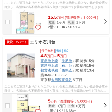
ここまでご覧頂きありがとうございます♪当社は他社に負けない総合仲介店を
目指し、各沿線の各不動産会社様へ直接ご挨拶に行き最新の物件を頂きお客
様へ提供しております！最新の情報は...
15.5
万
円
(管理費等：3,000円 )
1ヶ月
1ヶ月
敷金
礼金
2階 / 1LDK / 50.51㎡
エミオ石川台
賃貸 | アパート
仲手無料
敷0
礼0
4.8
5
万円～
万円
東急池上線
「
洗足池
」駅 徒歩15分
東急池上線
「
石川台
」駅 徒歩15分
都営浅草線
「
西馬込
」駅 徒歩13分
築36年 / 16.68㎡
東京都
大田区
東雪谷
５丁目
ここまでご覧頂きありがとうございます♪当社は他社に負けない総合仲介店を
目指し、各沿線の各不動産会社様へ直接ご挨拶に行き最新の物件を頂きお客
様へ提供しております！最新の情報は...
5
万
円
(管理費等：5,000円 )
0万円
0万円
敷金
礼金
1階 / 1K / 16.68㎡