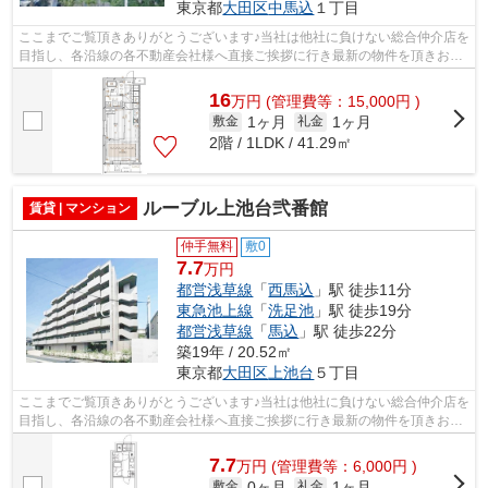
東京都
大田区
中馬込
１丁目
ここまでご覧頂きありがとうございます♪当社は他社に負けない総合仲介店を
目指し、各沿線の各不動産会社様へ直接ご挨拶に行き最新の物件を頂きお客
様へ提供しております！最新の情報は...
16
万
円
(管理費等：15,000円 )
1ヶ月
1ヶ月
敷金
礼金
2階 / 1LDK / 41.29㎡
ルーブル上池台弐番館
賃貸 | マンション
仲手無料
敷0
7.7
万円
都営浅草線
「
西馬込
」駅 徒歩11分
東急池上線
「
洗足池
」駅 徒歩19分
都営浅草線
「
馬込
」駅 徒歩22分
築19年 / 20.52㎡
東京都
大田区
上池台
５丁目
ここまでご覧頂きありがとうございます♪当社は他社に負けない総合仲介店を
目指し、各沿線の各不動産会社様へ直接ご挨拶に行き最新の物件を頂きお客
様へ提供しております！最新の情報は...
7.7
万
円
(管理費等：6,000円 )
0ヶ月
1ヶ月
敷金
礼金