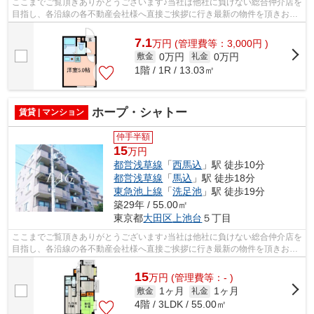
ここまでご覧頂きありがとうございます♪当社は他社に負けない総合仲介店を
目指し、各沿線の各不動産会社様へ直接ご挨拶に行き最新の物件を頂きお客
様へ提供しております！最新の情報は...
7.1
万
円
(管理費等：3,000円 )
0万円
0万円
敷金
礼金
1階 / 1R / 13.03㎡
ホープ・シャトー
賃貸 | マンション
仲手半額
15
万円
都営浅草線
「
西馬込
」駅 徒歩10分
都営浅草線
「
馬込
」駅 徒歩18分
東急池上線
「
洗足池
」駅 徒歩19分
築29年 / 55.00㎡
東京都
大田区
上池台
５丁目
ここまでご覧頂きありがとうございます♪当社は他社に負けない総合仲介店を
目指し、各沿線の各不動産会社様へ直接ご挨拶に行き最新の物件を頂きお客
様へ提供しております！最新の情報は...
15
万
円
(管理費等：- )
1ヶ月
1ヶ月
敷金
礼金
4階 / 3LDK / 55.00㎡