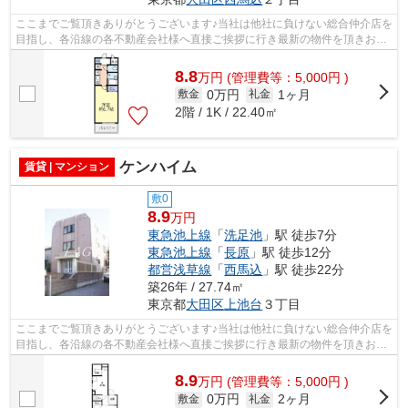
ここまでご覧頂きありがとうございます♪当社は他社に負けない総合仲介店を
目指し、各沿線の各不動産会社様へ直接ご挨拶に行き最新の物件を頂きお客
様へ提供しております！最新の情報は...
8.8
万
円
(管理費等：5,000円 )
0万円
1ヶ月
敷金
礼金
2階 / 1K / 22.40㎡
ケンハイム
賃貸 | マンション
敷0
8.9
万円
東急池上線
「
洗足池
」駅 徒歩7分
東急池上線
「
長原
」駅 徒歩12分
都営浅草線
「
西馬込
」駅 徒歩22分
築26年 / 27.74㎡
東京都
大田区
上池台
３丁目
ここまでご覧頂きありがとうございます♪当社は他社に負けない総合仲介店を
目指し、各沿線の各不動産会社様へ直接ご挨拶に行き最新の物件を頂きお客
様へ提供しております！最新の情報は...
8.9
万
円
(管理費等：5,000円 )
0万円
2ヶ月
敷金
礼金