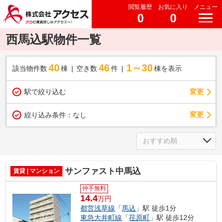
閲覧履歴
お気に入り
メニュー
0
0
西馬込駅物件一覧
40
46
1～30
該当物件数
棟
空き数
件
棟を表示
駅で絞り込む
変更
変更
絞り込み条件：
なし
サンファスト中馬込
賃貸 | マンション
仲手無料
14.4
万円
都営浅草線
「
馬込
」駅 徒歩1分
東急大井町線
「
荏原町
」駅 徒歩12分