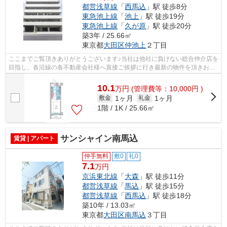
都営浅草線
「
西馬込
」駅 徒歩8分
東急池上線
「
池上
」駅 徒歩19分
東急池上線
「
久が原
」駅 徒歩20分
築3年 / 25.66㎡
東京都
大田区
仲池上
２丁目
ここまでご覧頂きありがとうございます♪当社は他社に負けない総合仲介店を
目指し、各沿線の各不動産会社様へ直接ご挨拶に行き最新の物件を頂きお客
様へ提供しております！最新の情報は...
10.1
万
円
(管理費等：10,000円 )
1ヶ月
1ヶ月
敷金
礼金
1階 / 1K / 25.66㎡
サンシャイン南馬込
賃貸 | アパート
仲手無料
敷0
礼0
7.1
万円
京浜東北線
「
大森
」駅 徒歩11分
都営浅草線
「
馬込
」駅 徒歩15分
都営浅草線
「
西馬込
」駅 徒歩18分
築10年 / 13.03㎡
東京都
大田区
南馬込
３丁目