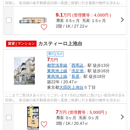
目指し、各沿線の各不動産会社様へ直接ご挨拶に行き最新の物件を頂きお客
様へ提供しております！最新の情報は...
9.1
万
円
(管理費等：4,000円 )
0.5ヶ月
1.5ヶ月
敷金
礼金
2階 / 1K / 27.22㎡
カスティーロ上池台
賃貸 | マンション
敷0
礼0
7
万円
都営浅草線
「
西馬込
」駅 徒歩13分
東急池上線
「
洗足池
」駅 徒歩16分
東急池上線
「
長原
」駅 徒歩18分
築22年 / 20.47㎡
東京都
大田区
上池台
５丁目
ここまでご覧頂きありがとうございます♪当社は他社に負けない総合仲介店を
目指し、各沿線の各不動産会社様へ直接ご挨拶に行き最新の物件を頂きお客
様へ提供しております！最新の情報は...
7
万
円
(管理費等：5,000円 )
0ヶ月
0ヶ月
敷金
礼金
3階 / 1K / 20.47㎡