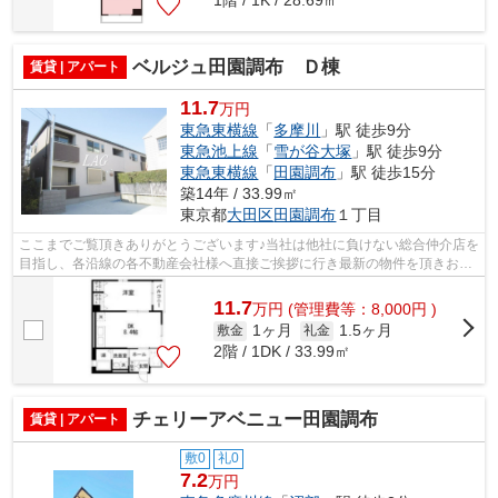
ベルジュ田園調布 Ｄ棟
賃貸 | アパート
11.7
万円
東急東横線
「
多摩川
」駅 徒歩9分
東急池上線
「
雪が谷大塚
」駅 徒歩9分
東急東横線
「
田園調布
」駅 徒歩15分
築14年 / 33.99㎡
東京都
大田区
田園調布
１丁目
ここまでご覧頂きありがとうございます♪当社は他社に負けない総合仲介店を
目指し、各沿線の各不動産会社様へ直接ご挨拶に行き最新の物件を頂きお客
様へ提供しております！最新の情報は...
11.7
万
円
(管理費等：8,000円 )
1ヶ月
1.5ヶ月
敷金
礼金
2階 / 1DK / 33.99㎡
チェリーアベニュー田園調布
賃貸 | アパート
敷0
礼0
7.2
万円