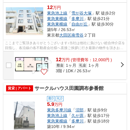
12
万円
東急池上線
「
雪が谷大塚
」駅 徒歩2分
東急東横線
「
多摩川
」駅 徒歩21分
東急東横線
「
自由が丘
」駅 徒歩30分
築5年 / 26.53㎡
東京都
大田区
南雪谷
２丁目
ここまでご覧頂きありがとうございます♪当社は他社に負けない総合仲介店を
目指し、各沿線の各不動産会社様へ直接ご挨拶に行き最新の物件を頂きお客
様へ提供しております！最新の情報は...
12
万
円
(管理費等：12,000円 )
1ヶ月
1ヶ月
敷金
礼金
3階 / 1DK / 26.53㎡
サークルハウス田園調布参番館
賃貸 | アパート
敷0
礼0
5.9
万円
東急多摩川線
「
沼部
」駅 徒歩9分
東急池上線
「
久が原
」駅 徒歩17分
東急東横線
「
多摩川
」駅 徒歩18分
築10年 / 9.94㎡