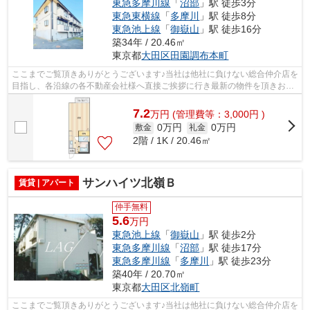
東急多摩川線
「
沼部
」駅 徒歩3分
東急東横線
「
多摩川
」駅 徒歩8分
東急池上線
「
御嶽山
」駅 徒歩16分
築34年 / 20.46㎡
東京都
大田区
田園調布本町
ここまでご覧頂きありがとうございます♪当社は他社に負けない総合仲介店を
目指し、各沿線の各不動産会社様へ直接ご挨拶に行き最新の物件を頂きお客
様へ提供しております！最新の情報は...
7.2
万
円
(管理費等：3,000円 )
0万円
0万円
敷金
礼金
2階 / 1K / 20.46㎡
サンハイツ北嶺Ｂ
賃貸 | アパート
仲手無料
5.6
万円
東急池上線
「
御嶽山
」駅 徒歩2分
東急多摩川線
「
沼部
」駅 徒歩17分
東急多摩川線
「
多摩川
」駅 徒歩23分
築40年 / 20.70㎡
東京都
大田区
北嶺町
ここまでご覧頂きありがとうございます♪当社は他社に負けない総合仲介店を