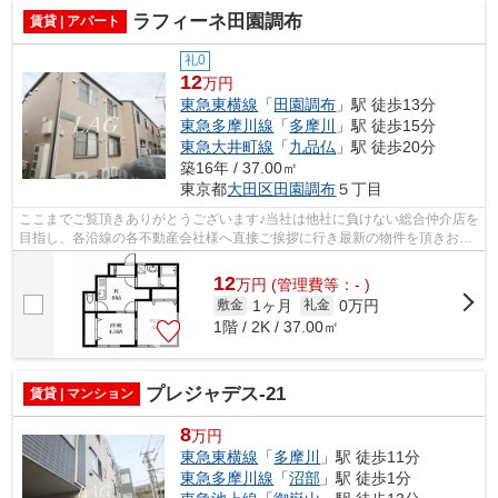
ラフィーネ田園調布
賃貸 | アパート
礼0
12
万円
東急東横線
「
田園調布
」駅 徒歩13分
東急多摩川線
「
多摩川
」駅 徒歩15分
東急大井町線
「
九品仏
」駅 徒歩20分
築16年 / 37.00㎡
東京都
大田区
田園調布
５丁目
ここまでご覧頂きありがとうございます♪当社は他社に負けない総合仲介店を
目指し、各沿線の各不動産会社様へ直接ご挨拶に行き最新の物件を頂きお客
様へ提供しております！最新の情報は...
12
万
円
(管理費等：- )
1ヶ月
0万円
敷金
礼金
1階 / 2K / 37.00㎡
プレジャデス-21
賃貸 | マンション
8
万円
東急東横線
「
多摩川
」駅 徒歩11分
東急多摩川線
「
沼部
」駅 徒歩1分