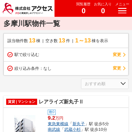
閲覧履歴
お気に入り
メニュー
0
0
多摩川駅物件一覧
13
13
1～13
該当物件数
棟
空き数
件
棟を表示
駅で絞り込む
変更
変更
絞り込み条件：
なし
レアライズ新丸子Ⅱ
賃貸 | マンション
敷0
9.2
万円
東急東横線
「
新丸子
」駅 徒歩5分
南武線
「
武蔵小杉
」駅 徒歩10分