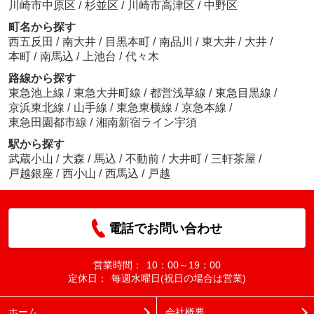
川崎市中原区
/
杉並区
/
川崎市高津区
/
中野区
町名から探す
西五反田
/
南大井
/
目黒本町
/
南品川
/
東大井
/
大井
/
本町
/
南馬込
/
上池台
/
代々木
路線から探す
東急池上線
/
東急大井町線
/
都営浅草線
/
東急目黒線
/
京浜東北線
/
山手線
/
東急東横線
/
京急本線
/
東急田園都市線
/
湘南新宿ライン宇須
駅から探す
武蔵小山
/
大森
/
馬込
/
不動前
/
大井町
/
三軒茶屋
/
戸越銀座
/
西小山
/
西馬込
/
戸越
電話でお問い合わせ
営業時間：
10：00～19：00
定休日：
毎週水曜日(祝日の場合は営業)
ホーム
会社概要