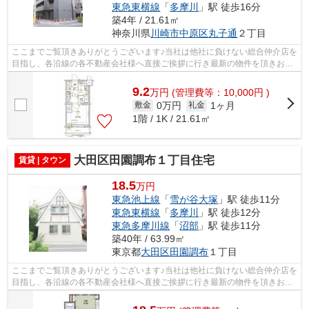
東急東横線
「
多摩川
」駅 徒歩16分
築4年 / 21.61㎡
神奈川県
川崎市中原区
丸子通
２丁目
ここまでご覧頂きありがとうございます♪当社は他社に負けない総合仲介店を
目指し、各沿線の各不動産会社様へ直接ご挨拶に行き最新の物件を頂きお客
様へ提供しております！最新の情報は...
9.2
万
円
(管理費等：10,000円 )
0万円
1ヶ月
敷金
礼金
1階 / 1K / 21.61㎡
大田区田園調布１丁目住宅
賃貸 | タウン
18.5
万円
東急池上線
「
雪が谷大塚
」駅 徒歩11分
東急東横線
「
多摩川
」駅 徒歩12分
東急多摩川線
「
沼部
」駅 徒歩11分
築40年 / 63.99㎡
東京都
大田区
田園調布
１丁目
ここまでご覧頂きありがとうございます♪当社は他社に負けない総合仲介店を
目指し、各沿線の各不動産会社様へ直接ご挨拶に行き最新の物件を頂きお客
様へ提供しております！最新の情報は...