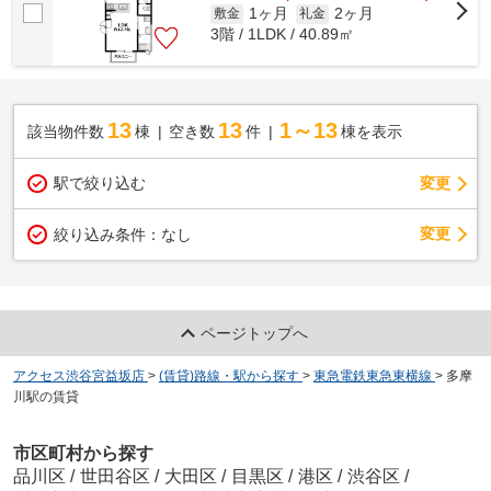
1ヶ月
2ヶ月
敷金
礼金
3階 / 1LDK / 40.89㎡
13
13
1～13
該当物件数
棟
空き数
件
棟を表示
駅で絞り込む
変更
変更
絞り込み条件：
なし
ページトップへ
アクセス渋谷宮益坂店
>
(賃貸)路線・駅から探す
>
東急電鉄東急東横線
>
多摩
川駅の賃貸
市区町村から探す
品川区
/
世田谷区
/
大田区
/
目黒区
/
港区
/
渋谷区
/