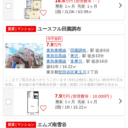
18.5
万
円
(管理費等：- )
1ヶ月
1ヶ月
敷金
礼金
1階 / 2LDK / 63.99㎡
ユースフル田園調布
賃貸 | マンション
仲手無料
7.9
万円
東急東横線
「
田園調布
」駅 徒歩5分
東急目黒線
「
奥沢
」駅 徒歩10分
東急東横線
「
多摩川
」駅 徒歩16分
築41年 / 16.22㎡
東京都
世田谷区
東玉川
２丁目
ここまでご覧頂きありがとうございます♪当社は他社に負けない総合仲介店を
目指し、各沿線の各不動産会社様へ直接ご挨拶に行き最新の物件を頂きお客
様へ提供しております！最新の情報は...
7.9
万
円
(管理費等：10,000円 )
1ヶ月
1ヶ月
敷金
礼金
2階 / 1R / 16.22㎡
エムズ南雪谷
賃貸 | マンション