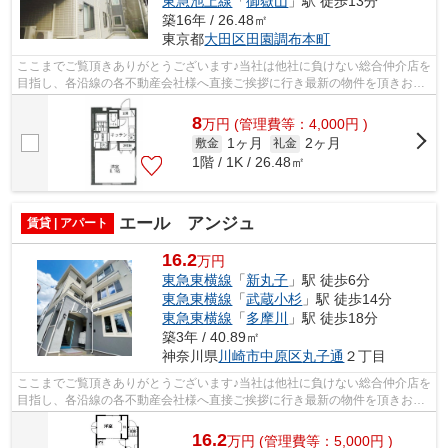
東急池上線
「
御嶽山
」駅 徒歩13分
築16年 / 26.48㎡
東京都
大田区
田園調布本町
ここまでご覧頂きありがとうございます♪当社は他社に負けない総合仲介店を
目指し、各沿線の各不動産会社様へ直接ご挨拶に行き最新の物件を頂きお客
様へ提供しております！最新の情報は...
8
万
円
(管理費等：4,000円 )
1ヶ月
2ヶ月
敷金
礼金
1階 / 1K / 26.48㎡
エール アンジュ
賃貸 | アパート
16.2
万円
東急東横線
「
新丸子
」駅 徒歩6分
東急東横線
「
武蔵小杉
」駅 徒歩14分
東急東横線
「
多摩川
」駅 徒歩18分
築3年 / 40.89㎡
神奈川県
川崎市中原区
丸子通
２丁目
ここまでご覧頂きありがとうございます♪当社は他社に負けない総合仲介店を
目指し、各沿線の各不動産会社様へ直接ご挨拶に行き最新の物件を頂きお客
様へ提供しております！最新の情報は...
16.2
万
円
(管理費等：5,000円 )