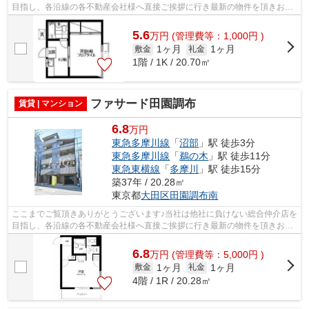
目指し、各沿線の各不動産会社様へ直接ご挨拶に行き最新の物件を頂きお客
様へ提供しております！最新の情報は...
5.6
万
円
(管理費等：1,000円 )
1ヶ月
1ヶ月
敷金
礼金
1階 / 1K / 20.70㎡
ファサード田園調布
賃貸 | マンション
6.8
万円
東急多摩川線
「
沼部
」駅 徒歩3分
東急多摩川線
「
鵜の木
」駅 徒歩11分
東急東横線
「
多摩川
」駅 徒歩15分
築37年 / 20.28㎡
東京都
大田区
田園調布南
ここまでご覧頂きありがとうございます♪当社は他社に負けない総合仲介店を
目指し、各沿線の各不動産会社様へ直接ご挨拶に行き最新の物件を頂きお客
様へ提供しております！最新の情報は...
6.8
万
円
(管理費等：5,000円 )
1ヶ月
1ヶ月
敷金
礼金
4階 / 1R / 20.28㎡