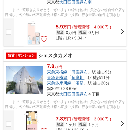
東京都
大田区
田園調布南
ここまでご覧頂きありがとうございます♪当社は他社に負けない総合仲介店を
目指し、各沿線の各不動産会社様へ直接ご挨拶に行き最新の物件を頂きお客
様へ提供しております！最新の情報は...
5.9
万
円
(管理費等：4,000円 )
0万円
0万円
敷金
礼金
1階 / 1R / 9.94㎡
シェスタカメオ
賃貸 | マンション
7.8
万円
東急東横線
「
田園調布
」駅 徒歩9分
東急東横線
「
多摩川
」駅 徒歩11分
東急多摩川線
「
沼部
」駅 徒歩20分
築30年 / 28.69㎡
東京都
大田区
田園調布
４丁目
ここまでご覧頂きありがとうございます♪当社は他社に負けない総合仲介店を
目指し、各沿線の各不動産会社様へ直接ご挨拶に行き最新の物件を頂きお客
様へ提供しております！最新の情報は...
7.8
万
円
(管理費等：3,000円 )
1ヶ月
1ヶ月
敷金
礼金
1階 / 1K / 28.69㎡