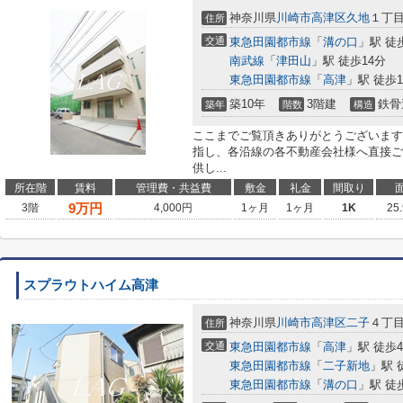
神奈川県
川崎市高津区
久地
１丁
住所
交通
東急田園都市線
「
溝の口
」駅 徒
南武線
「
津田山
」駅 徒歩14分
東急田園都市線
「
高津
」駅 徒歩1
築10年
3階建
鉄骨
築年
階数
構造
ここまでご覧頂きありがとうございます
指し、各沿線の各不動産会社様へ直接ご
供し...
所在階
賃料
管理費・共益費
敷金
礼金
間取り
9
万円
3階
4,000円
1ヶ月
1ヶ月
1K
25
スプラウトハイム高津
神奈川県
川崎市高津区
二子
４丁
住所
交通
東急田園都市線
「
高津
」駅 徒歩
東急田園都市線
「
二子新地
」駅 
東急田園都市線
「
溝の口
」駅 徒