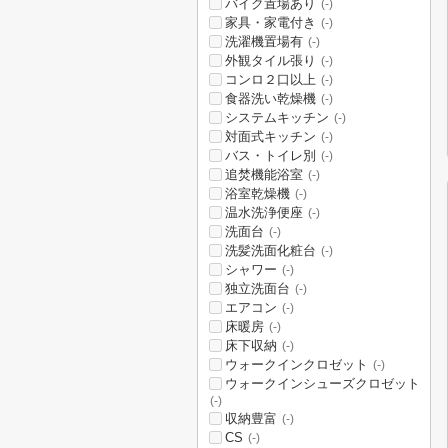
バイク置場あり
(-)
家具・家電付き
(-)
洗濯機置場有
(-)
外観タイル張り
(-)
コンロ２口以上
(-)
食器洗い乾燥機
(-)
システムキッチン
(-)
対面式キッチン
(-)
バス・トイレ別
(-)
追焚機能浴室
(-)
浴室乾燥機
(-)
温水洗浄便座
(-)
洗面台
(-)
洗髪洗面化粧台
(-)
シャワー
(-)
独立洗面台
(-)
エアコン
(-)
床暖房
(-)
床下収納
(-)
ウォークインクロゼット
(-)
ウォークインシューズクロゼット
(-)
収納豊富
(-)
CS
(-)