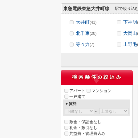
東急電鉄東急大井町線
駅で絞り込
大井町
下神明
(43)
北千束
大岡山
(20)
等々力
上野毛
(7)
アパート
マンション
一戸建て
▼賃料
～
敷金・保証金なし
礼金・敷引なし
共益費・管理費込み