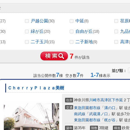
む
戸越公園
中延
荏原
(27)
(30)
(8)
緑が丘
自由が丘
九品
(30)
(20)
(18)
二子玉川
二子新地
高津
(13)
(15)
(9)
7
件が該当
並び順：
7
7
1-7
該当公開件数
棟 空き数
件
棟表示
ＣｈｅｒｒｙＰｌａｚａ美樹
神奈川県
川崎市高津区
下作延
２
住所
交通
東急田園都市線
「
溝の口
」駅 徒
南武線
「
武蔵溝ノ口
」駅 徒歩7分
東急田園都市線
「
梶が谷
」駅 徒
築35年
3階建
鉄骨
築年
階数
構造