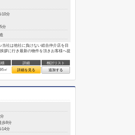
目
歩10分
5分
造
♪当社は他社に負けない総合仲介店を目
挨拶に行き最新の物件を頂きお客様へ提
面積
詳細
検討リスト
.95㎡
詳細を見る
追加する
目
4分
徒歩8分
歩14分