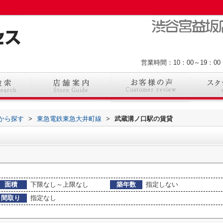
営業時間：10：00～19：
駅から探す
>
東急電鉄東急大井町線
>
武蔵溝ノ口駅の賃貸
面積
下限なし～上限なし
築年数
指定しない
間取り
指定なし