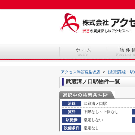
アクセス渋谷宮益坂店
>
(賃貸)路線・
武蔵溝ノ口駅物件一覧
沿線
武蔵溝ノ口駅
賃料
下限なし～上限なし
駅徒歩
指定しない
設備条件
指定なし