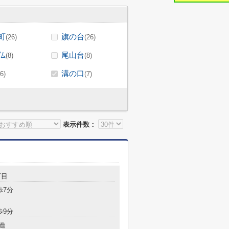
町
旗の台
(26)
(26)
仏
尾山台
(8)
(8)
溝の口
(6)
(7)
表示件数：
丁目
歩7分
歩9分
造