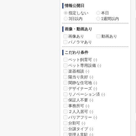
情報公開日
指定しない
本日
3日以内
1週間以内
画像・動画あり
画像あり
動画あり
パノラマあり
こだわり条件
ペット飼育可
(-)
ペット専用設備
(-)
楽器相談
(-)
陽当り良好
(-)
閑静な住宅地
(-)
デザイナーズ
(-)
リノベーション済
(-)
保証人不要
(-)
事務所可
(-)
２人入居可
(-)
バリアフリー
(-)
分割可
(-)
分譲タイプ
(-)
管理人常駐
(-)