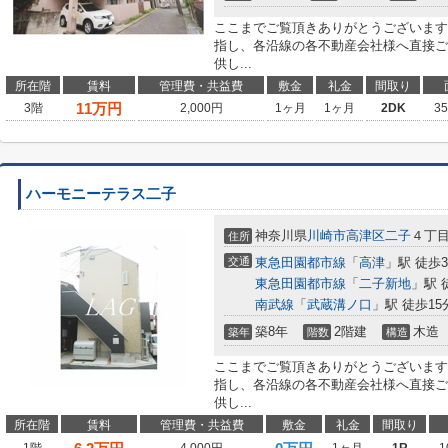
ここまでご覧頂きありがとうございます
指し、各沿線の各不動産会社様へ直接ご
供し...
所在階
賃料
管理費・共益費
敷金
礼金
間取り
11
万円
3階
2,000円
1ヶ月
1ヶ月
2DK
3
ハーモニーテラス二子
神奈川県
川崎市高津区
二子
４丁
住所
交通
東急田園都市線
「
高津
」駅 徒歩
東急田園都市線
「
二子新地
」駅 
南武線
「
武蔵溝ノ口
」駅 徒歩15
築8年
2階建
木造
築年
階数
構造
ここまでご覧頂きありがとうございます
指し、各沿線の各不動産会社様へ直接ご
供し...
所在階
賃料
管理費・共益費
敷金
礼金
間取り