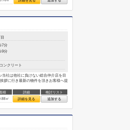
0.78㎡
詳細を見る
追加する
丁目
歩7分
歩9分
コンクリート
♪当社は他社に負けない総合仲介店を目
挨拶に行き最新の物件を頂きお客様へ提
面積
詳細
検討リスト
0.88㎡
詳細を見る
追加する