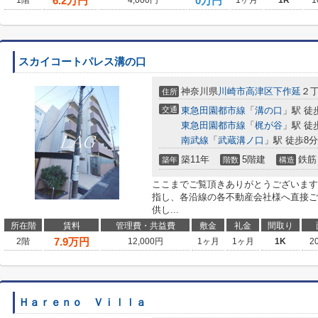
6.2
万円
0万円
1階
4,000円
1ヶ月
1R
1
スカイコートパレス溝の口
神奈川県
川崎市高津区
下作延
２
住所
交通
東急田園都市線
「
溝の口
」駅 徒
東急田園都市線
「
梶が谷
」駅 徒
南武線
「
武蔵溝ノ口
」駅 徒歩8分
築11年
5階建
鉄筋
築年
階数
構造
ここまでご覧頂きありがとうございます
指し、各沿線の各不動産会社様へ直接ご
供し...
所在階
賃料
管理費・共益費
敷金
礼金
間取り
7.9
万円
2階
12,000円
1ヶ月
1ヶ月
1K
2
Ｈａｒｅｎｏ Ｖｉｌｌａ