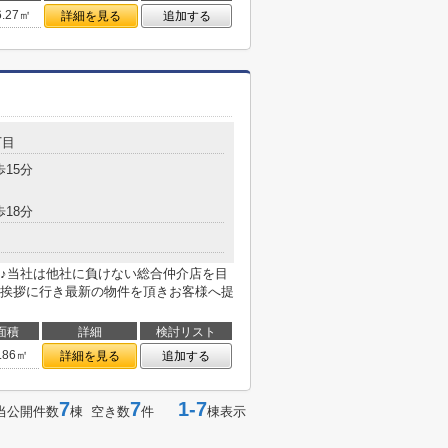
6.27㎡
詳細を見る
追加する
丁目
歩15分
歩18分
♪当社は他社に負けない総合仲介店を目
挨拶に行き最新の物件を頂きお客様へ提
面積
詳細
検討リスト
.86㎡
詳細を見る
追加する
7
7
1-7
当公開件数
棟 空き数
件
棟表示