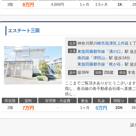
9
万円
3階
4,000円
1ヶ月
1.5ヶ月
1K
2
エステート三田
神奈川県
川崎市高津区
上作延
１
住所
交通
東急田園都市線
「
溝の口
」駅 徒
南武線
「
津田山
」駅 徒歩14分
東急田園都市線
「
梶が谷
」駅 徒
築38年
2階建
木造
築年
階数
構造
ここまでご覧頂きありがとうございます
指し、各沿線の各不動産会社様へ直接ご
供し...
所在階
賃料
管理費・共益費
敷金
礼金
間取り
7
万円
0万円
2階
-
1ヶ月
2DK
38
該