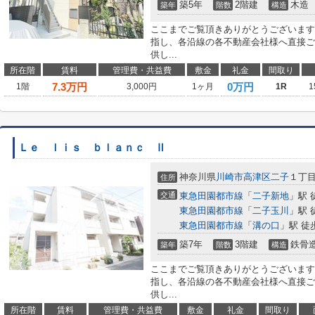
築5年
2階建
木造
築年
階数
構造
ここまでご覧頂きありがとうございます
指し、各沿線の各不動産会社様へ直接ご
供し...
所在階
賃料
管理費・共益費
敷金
礼金
間取り
7.3
万円
0万円
1階
3,000円
1ヶ月
1R
1
Ｌｅ ｌｉｓ ｂｌａｎｃ Ⅱ
神奈川県
川崎市高津区
二子
１丁
住所
交通
東急田園都市線
「
二子新地
」駅 
東急田園都市線
「
二子玉川
」駅 
東急田園都市線
「
溝の口
」駅 徒
築7年
3階建
鉄骨
築年
階数
構造
ここまでご覧頂きありがとうございます
指し、各沿線の各不動産会社様へ直接ご
供し...
所在階
賃料
管理費・共益費
敷金
礼金
間取り