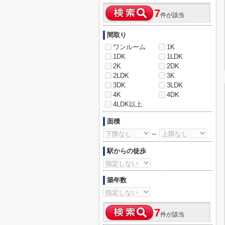
7
件が該当
間取り
ワンルーム
1K
1DK
1LDK
2K
2DK
2LDK
3K
3DK
3LDK
4K
4DK
4LDK以上
面積
～
駅からの徒歩
築年数
7
件が該当