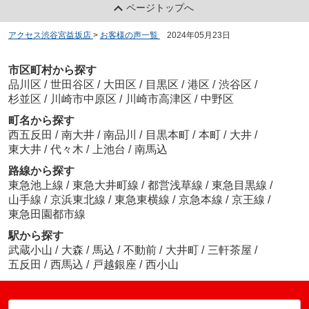
ページトップへ
アクセス渋谷宮益坂店
>
お客様の声一覧
>
2024年05月23日
市区町村から探す
品川区
/
世田谷区
/
大田区
/
目黒区
/
港区
/
渋谷区
/
杉並区
/
川崎市中原区
/
川崎市高津区
/
中野区
町名から探す
西五反田
/
南大井
/
南品川
/
目黒本町
/
本町
/
大井
/
東大井
/
代々木
/
上池台
/
南馬込
路線から探す
東急池上線
/
東急大井町線
/
都営浅草線
/
東急目黒線
/
山手線
/
京浜東北線
/
東急東横線
/
京急本線
/
京王線
/
東急田園都市線
駅から探す
武蔵小山
/
大森
/
馬込
/
不動前
/
大井町
/
三軒茶屋
/
五反田
/
西馬込
/
戸越銀座
/
西小山