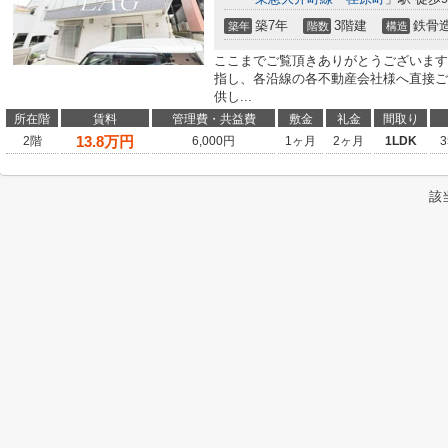
築7年
3階建
鉄骨
築年
階数
構造
ここまでご覧頂きありがとうございます
指し、各沿線の各不動産会社様へ直接ご
供し...
所在階
賃料
管理費・共益費
敷金
礼金
間取り
13.8
万円
2階
6,000円
1ヶ月
2ヶ月
1LDK
3
該