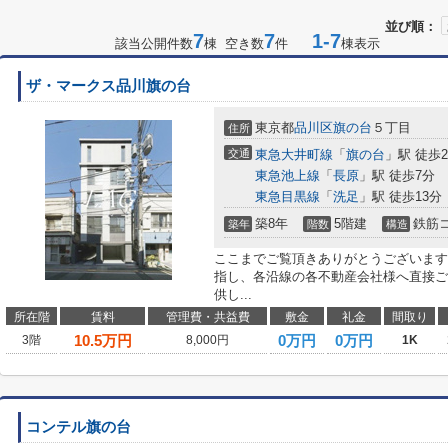
並び順：
7
7
1-7
該当公開件数
棟 空き数
件
棟表示
ザ・マークス品川旗の台
東京都
品川区
旗の台
５丁目
住所
交通
東急大井町線
「
旗の台
」駅 徒歩
東急池上線
「
長原
」駅 徒歩7分
東急目黒線
「
洗足
」駅 徒歩13分
築8年
5階建
鉄筋
築年
階数
構造
ここまでご覧頂きありがとうございます
指し、各沿線の各不動産会社様へ直接ご
供し...
所在階
賃料
管理費・共益費
敷金
礼金
間取り
10.5
万円
0万円
0万円
3階
8,000円
1K
コンテル旗の台