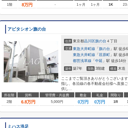
8
万円
1階
-
1ヶ月
1ヶ月
1K
23
アビタシオン旗の台
東京都
品川区
旗の台
４丁目
住所
交通
東急大井町線
「
旗の台
」駅 徒歩
東急大井町線
「
荏原町
」駅 徒歩
都営浅草線
「
中延
」駅 徒歩14分
築7年
3階建
木造
築年
階数
構造
ここまでご覧頂きありがとうございます
指し、各沿線の各不動産会社様へ直接ご
供し...
所在階
賃料
管理費・共益費
敷金
礼金
間取り
6.8
万円
0万円
0万円
2階
5,000円
1R
ミハス洗足