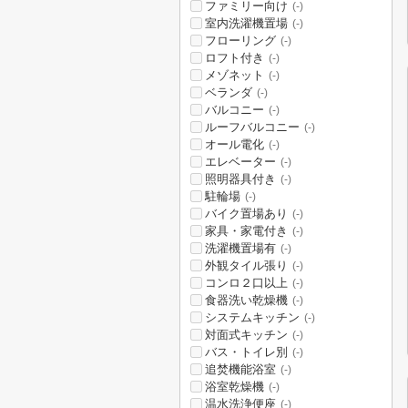
ファミリー向け
(-)
室内洗濯機置場
(-)
フローリング
(-)
ロフト付き
(-)
メゾネット
(-)
ベランダ
(-)
バルコニー
(-)
ルーフバルコニー
(-)
オール電化
(-)
エレベーター
(-)
照明器具付き
(-)
駐輪場
(-)
バイク置場あり
(-)
家具・家電付き
(-)
洗濯機置場有
(-)
外観タイル張り
(-)
コンロ２口以上
(-)
食器洗い乾燥機
(-)
システムキッチン
(-)
対面式キッチン
(-)
バス・トイレ別
(-)
追焚機能浴室
(-)
浴室乾燥機
(-)
温水洗浄便座
(-)