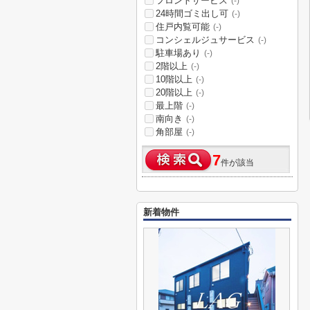
フロントサービス
(-)
24時間ゴミ出し可
(-)
住戸内覧可能
(-)
コンシェルジュサービス
(-)
駐車場あり
(-)
2階以上
(-)
10階以上
(-)
20階以上
(-)
最上階
(-)
南向き
(-)
角部屋
(-)
7
件が該当
新着物件