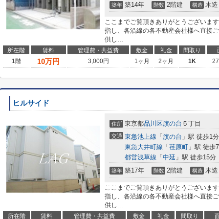
築14年
2階建
木造
築年
階数
構造
ここまでご覧頂きありがとうございます
指し、各沿線の各不動産会社様へ直接ご
供し...
所在階
賃料
管理費・共益費
敷金
礼金
間取り
10
万円
1階
3,000円
1ヶ月
2ヶ月
1K
2
ヒルサイド
東京都
品川区
旗の台
５丁目
住所
交通
東急池上線
「
旗の台
」駅 徒歩1分
東急大井町線
「
荏原町
」駅 徒歩
都営浅草線
「
中延
」駅 徒歩15分
築17年
2階建
木造
築年
階数
構造
ここまでご覧頂きありがとうございます
指し、各沿線の各不動産会社様へ直接ご
供し...
所在階
賃料
管理費・共益費
敷金
礼金
間取り