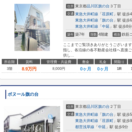
東京都
品川区
旗の台
３丁目
住所
交通
東急大井町線
「
荏原町
」駅 徒歩
東急大井町線
「
旗の台
」駅 徒歩
東急大井町線
「
中延
」駅 徒歩8分
築7年
4階建
鉄筋
築年
階数
構造
ここまでご覧頂きありがとうございます
指し、各沿線の各不動産会社様へ直接ご
供し...
所在階
賃料
管理費・共益費
敷金
礼金
間取り
8.9
万円
0ヶ月
0ヶ月
3階
8,000円
1R
ボヌール旗の台
東京都
品川区
旗の台
２丁目
住所
交通
東急大井町線
「
旗の台
」駅 徒歩
東急大井町線
「
荏原町
」駅 徒歩
都営浅草線
「
中延
」駅 徒歩9分