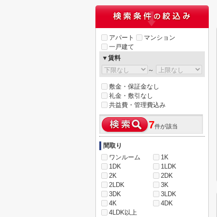
アパート
マンション
一戸建て
▼賃料
～
敷金・保証金なし
礼金・敷引なし
共益費・管理費込み
7
件が該当
間取り
ワンルーム
1K
1DK
1LDK
2K
2DK
2LDK
3K
3DK
3LDK
4K
4DK
4LDK以上