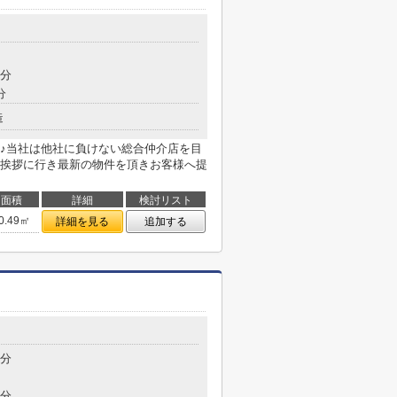
7分
分
造
♪当社は他社に負けない総合仲介店を目
挨拶に行き最新の物件を頂きお客様へ提
面積
詳細
検討リスト
0.49㎡
詳細を見る
追加する
6分
9分