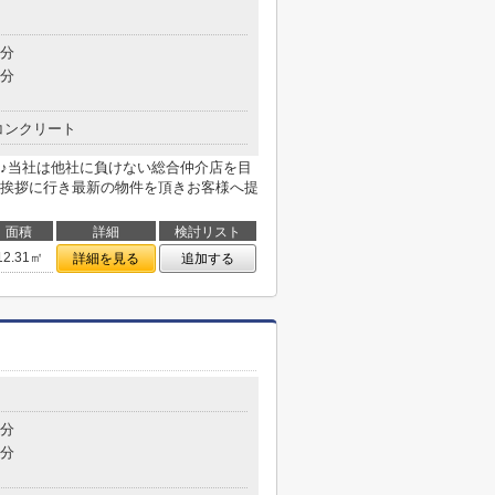
4分
6分
コンクリート
♪当社は他社に負けない総合仲介店を目
挨拶に行き最新の物件を頂きお客様へ提
面積
詳細
検討リスト
12.31㎡
詳細を見る
追加する
5分
9分