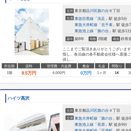
東京都
品川区
旗の台
６丁目
住所
交通
東急目黒線
「
洗足
」駅 徒歩5分
東急大井町線
「
北千束
」駅 徒歩
東急池上線
「
旗の台
」駅 徒歩11
築8年
2階建
鉄骨
築年
階数
構造
ここまでご覧頂きありがとうございます
指し、各沿線の各不動産会社様へ直接ご
供し...
所在階
賃料
管理費・共益費
敷金
礼金
間取り
8.5
万円
0万円
1階
6,000円
1ヶ月
1K
2
ハイツ髙沢
東京都
品川区
旗の台
４丁目
住所
交通
東急大井町線
「
旗の台
」駅 徒歩
東急池上線
「
長原
」駅 徒歩9分
東急大井町線
「
荏原町
」駅 徒歩