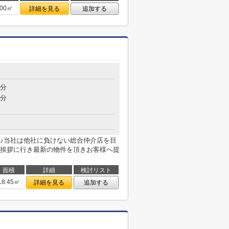
.00㎡
詳細を見る
追加する
6分
8分
♪当社は他社に負けない総合仲介店を目
挨拶に行き最新の物件を頂きお客様へ提
面積
詳細
検討リスト
18.45㎡
詳細を見る
追加する