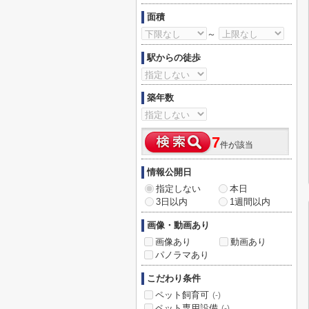
面積
～
駅からの徒歩
築年数
7
件が該当
情報公開日
指定しない
本日
3日以内
1週間以内
画像・動画あり
画像あり
動画あり
パノラマあり
こだわり条件
ペット飼育可
(-)
ペット専用設備
(-)