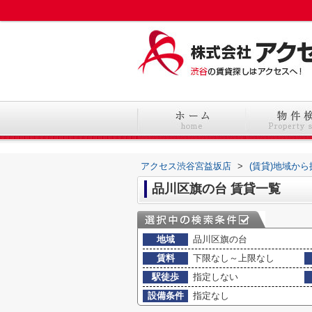
アクセス渋谷宮益坂店
>
(賃貸)地域から
品川区旗の台 賃貸一覧
地域
品川区旗の台
賃料
下限なし～上限なし
駅徒歩
指定しない
設備条件
指定なし