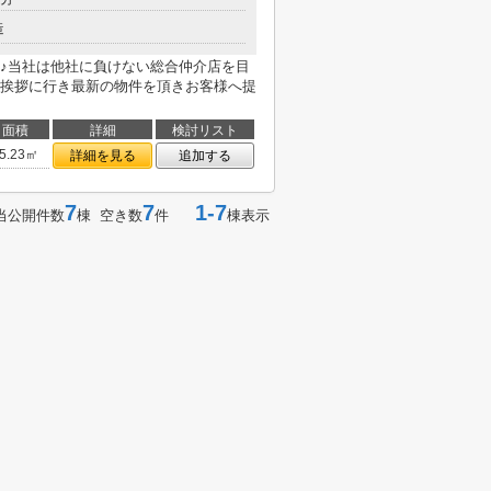
造
♪当社は他社に負けない総合仲介店を目
挨拶に行き最新の物件を頂きお客様へ提
面積
詳細
検討リスト
5.23㎡
詳細を見る
追加する
7
7
1-7
当公開件数
棟 空き数
件
棟表示