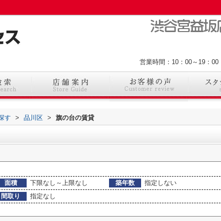
営業時間：10：00～19：
探す
>
品川区
>
旗の台の賃貸
面積
下限なし～上限なし
築年数
指定しない
間取り
指定なし