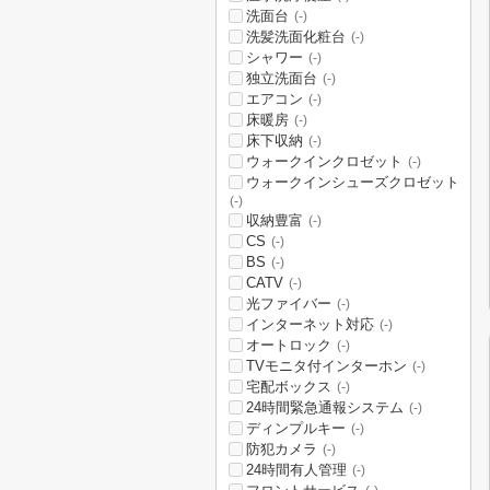
洗面台
(-)
洗髪洗面化粧台
(-)
シャワー
(-)
独立洗面台
(-)
エアコン
(-)
床暖房
(-)
床下収納
(-)
ウォークインクロゼット
(-)
ウォークインシューズクロゼット
(-)
収納豊富
(-)
CS
(-)
BS
(-)
CATV
(-)
光ファイバー
(-)
インターネット対応
(-)
オートロック
(-)
TVモニタ付インターホン
(-)
宅配ボックス
(-)
24時間緊急通報システム
(-)
ディンプルキー
(-)
防犯カメラ
(-)
24時間有人管理
(-)