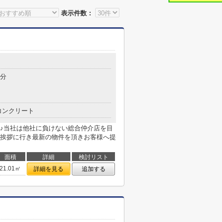
表示件数：
2分
コンクリート
♪当社は他社に負けない総合仲介店を目
挨拶に行き最新の物件を頂きお客様へ提
面積
詳細
検討リスト
21.01㎡
詳細を見る
追加する