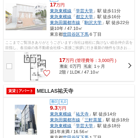
17
万円
東急東横線
「
学芸大学
」駅 徒歩11分
東急東横線
「
都立大学
」駅 徒歩16分
東急田園都市線
「
駒沢大学
」駅 徒歩22分
築10年 / 47.10㎡
東京都
世田谷区
下馬
６丁目
ここまでご覧頂きありがとうございます♪当社は他社に負けない総合仲介店を
目指し、各沿線の各不動産会社様へ直接ご挨拶に行き最新の物件を頂きお客
様へ提供しております！最新の情報は...
17
万
円
(管理費等：3,000円 )
0万円
1ヶ月
敷金
礼金
2階 / 1LDK / 47.10㎡
MELLAS祐天寺
賃貸 | アパート
敷0
礼0
9.3
万円
東急東横線
「
祐天寺
」駅 徒歩14分
東急田園都市線
「
三軒茶屋
」駅 徒歩18分
東急東横線
「
学芸大学
」駅 徒歩18分
築1年未満 / 16.56㎡
東京都
世田谷区
下馬
１丁目