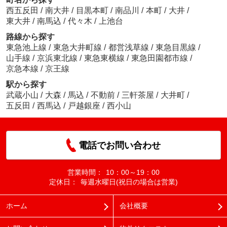
西五反田
/
南大井
/
目黒本町
/
南品川
/
本町
/
大井
/
東大井
/
南馬込
/
代々木
/
上池台
路線から探す
東急池上線
/
東急大井町線
/
都営浅草線
/
東急目黒線
/
山手線
/
京浜東北線
/
東急東横線
/
東急田園都市線
/
京急本線
/
京王線
駅から探す
武蔵小山
/
大森
/
馬込
/
不動前
/
三軒茶屋
/
大井町
/
五反田
/
西馬込
/
戸越銀座
/
西小山
電話でお問い合わせ
営業時間：
10：00～19：00
定休日：
毎週水曜日(祝日の場合は営業)
ホーム
会社概要