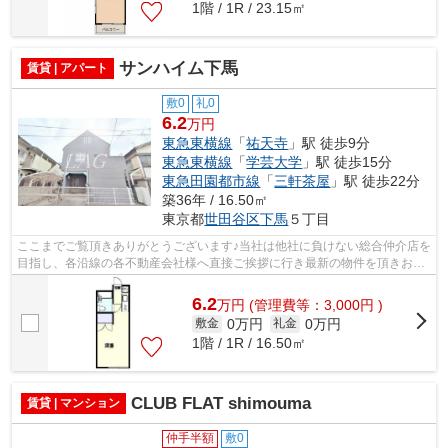
1階 / 1R / 23.15㎡
サンハイム下馬
賃貸 | アパート
敷0
礼0
6.2
万円
東急東横線
「
祐天寺
」駅 徒歩9分
東急東横線
「
学芸大学
」駅 徒歩15分
東急田園都市線
「
三軒茶屋
」駅 徒歩22分
築36年 / 16.50㎡
東京都
世田谷区
下馬
５丁目
ここまでご覧頂きありがとうございます♪当社は他社に負けない総合仲介店を
目指し、各沿線の各不動産会社様へ直接ご挨拶に行き最新の物件を頂きお客
様へ提供しております！最新の情報は...
6.2
万
円
(管理費等：3,000円 )
0万円
0万円
敷金
礼金
1階 / 1R / 16.50㎡
CLUB FLAT shimouma
賃貸 | マンション
仲手半額
敷0