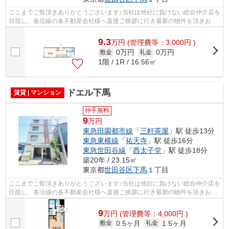
ここまでご覧頂きありがとうございます♪当社は他社に負けない総合仲介店を
目指し、各沿線の各不動産会社様へ直接ご挨拶に行き最新の物件を頂きお客
様へ提供しております！最新の情報は...
9.3
万
円
(管理費等：3,000円 )
0万円
0万円
敷金
礼金
1階 / 1R / 16.56㎡
ドエル下馬
賃貸 | マンション
仲手無料
9
万円
東急田園都市線
「
三軒茶屋
」駅 徒歩13分
東急東横線
「
祐天寺
」駅 徒歩16分
東急世田谷線
「
西太子堂
」駅 徒歩18分
築20年 / 23.15㎡
東京都
世田谷区
下馬
１丁目
ここまでご覧頂きありがとうございます♪当社は他社に負けない総合仲介店を
目指し、各沿線の各不動産会社様へ直接ご挨拶に行き最新の物件を頂きお客
様へ提供しております！最新の情報は...
9
万
円
(管理費等：4,000円 )
0.5ヶ月
1.5ヶ月
敷金
礼金