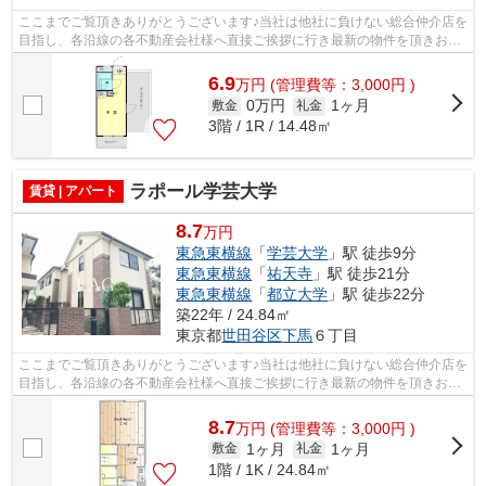
ここまでご覧頂きありがとうございます♪当社は他社に負けない総合仲介店を
目指し、各沿線の各不動産会社様へ直接ご挨拶に行き最新の物件を頂きお客
様へ提供しております！最新の情報は...
6.9
万
円
(管理費等：3,000円 )
0万円
1ヶ月
敷金
礼金
3階 / 1R / 14.48㎡
ラポール学芸大学
賃貸 | アパート
8.7
万円
東急東横線
「
学芸大学
」駅 徒歩9分
東急東横線
「
祐天寺
」駅 徒歩21分
東急東横線
「
都立大学
」駅 徒歩22分
築22年 / 24.84㎡
東京都
世田谷区
下馬
６丁目
ここまでご覧頂きありがとうございます♪当社は他社に負けない総合仲介店を
目指し、各沿線の各不動産会社様へ直接ご挨拶に行き最新の物件を頂きお客
様へ提供しております！最新の情報は...
8.7
万
円
(管理費等：3,000円 )
1ヶ月
1ヶ月
敷金
礼金
1階 / 1K / 24.84㎡