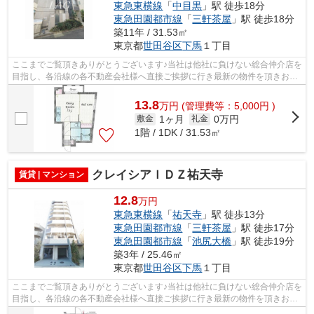
東急東横線
「
中目黒
」駅 徒歩18分
東急田園都市線
「
三軒茶屋
」駅 徒歩18分
築11年 / 31.53㎡
東京都
世田谷区
下馬
１丁目
ここまでご覧頂きありがとうございます♪当社は他社に負けない総合仲介店を
目指し、各沿線の各不動産会社様へ直接ご挨拶に行き最新の物件を頂きお客
様へ提供しております！最新の情報は...
13.8
万
円
(管理費等：5,000円 )
1ヶ月
0万円
敷金
礼金
1階 / 1DK / 31.53㎡
クレイシアＩＤＺ祐天寺
賃貸 | マンション
12.8
万円
東急東横線
「
祐天寺
」駅 徒歩13分
東急田園都市線
「
三軒茶屋
」駅 徒歩17分
東急田園都市線
「
池尻大橋
」駅 徒歩19分
築3年 / 25.46㎡
東京都
世田谷区
下馬
１丁目
ここまでご覧頂きありがとうございます♪当社は他社に負けない総合仲介店を
目指し、各沿線の各不動産会社様へ直接ご挨拶に行き最新の物件を頂きお客
様へ提供しております！最新の情報は...