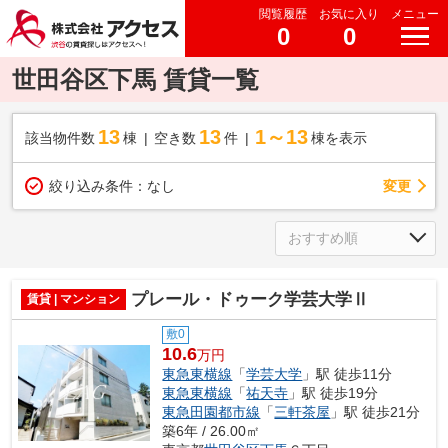
閲覧履歴
お気に入り
メニュー
0
0
世田谷区下馬 賃貸一覧
13
13
1～13
該当物件数
棟
空き数
件
棟を表示
変更
絞り込み条件：
なし
プレール・ドゥーク学芸大学Ⅱ
賃貸 | マンション
敷0
10.6
万円
東急東横線
「
学芸大学
」駅 徒歩11分
東急東横線
「
祐天寺
」駅 徒歩19分
東急田園都市線
「
三軒茶屋
」駅 徒歩21分
築6年 / 26.00㎡