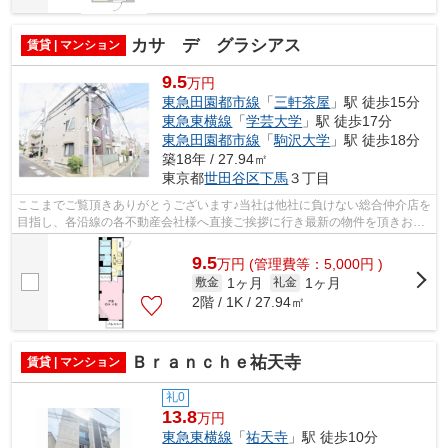
カサ デ グラシアス
賃貸 | マンション
9.5
万円
東急田園都市線
「
三軒茶屋
」駅 徒歩15分
東急東横線
「
学芸大学
」駅 徒歩17分
東急田園都市線
「
駒沢大学
」駅 徒歩18分
築18年 / 27.94㎡
東京都
世田谷区
下馬
３丁目
ここまでご覧頂きありがとうございます♪当社は他社に負けない総合仲介店を
目指し、各沿線の各不動産会社様へ直接ご挨拶に行き最新の物件を頂きお客
様へ提供しております！最新の情報は...
9.5
万
円
(管理費等：5,000円 )
1ヶ月
1ヶ月
敷金
礼金
2階 / 1K / 27.94㎡
Ｂｒａｎｃｈｅ祐天寺
賃貸 | マンション
礼0
13.8
万円
東急東横線
「
祐天寺
」駅 徒歩10分