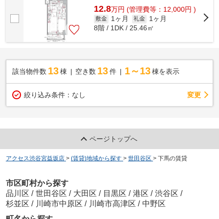
12.8
万
円
(管理費等：12,000円 )
1ヶ月
1ヶ月
敷金
礼金
8階 / 1DK / 25.46㎡
13
13
1～13
該当物件数
棟
空き数
件
棟を表示
変更
絞り込み条件：
なし
ページトップへ
アクセス渋谷宮益坂店
>
(賃貸)地域から探す
>
世田谷区
>
下馬の賃貸
市区町村から探す
品川区
/
世田谷区
/
大田区
/
目黒区
/
港区
/
渋谷区
/
杉並区
/
川崎市中原区
/
川崎市高津区
/
中野区
町名から探す