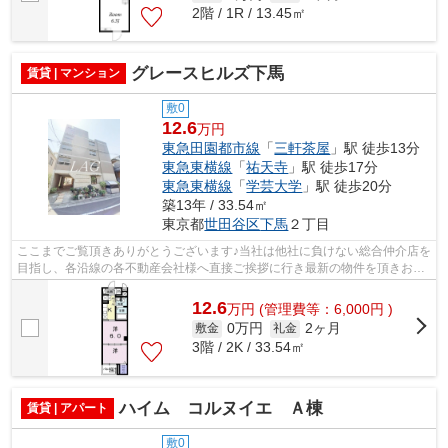
2階 / 1R / 13.45㎡
グレースヒルズ下馬
賃貸 | マンション
敷0
12.6
万円
東急田園都市線
「
三軒茶屋
」駅 徒歩13分
東急東横線
「
祐天寺
」駅 徒歩17分
東急東横線
「
学芸大学
」駅 徒歩20分
築13年 / 33.54㎡
東京都
世田谷区
下馬
２丁目
ここまでご覧頂きありがとうございます♪当社は他社に負けない総合仲介店を
目指し、各沿線の各不動産会社様へ直接ご挨拶に行き最新の物件を頂きお客
様へ提供しております！最新の情報は...
12.6
万
円
(管理費等：6,000円 )
0万円
2ヶ月
敷金
礼金
3階 / 2K / 33.54㎡
ハイム コルヌイエ Ａ棟
賃貸 | アパート
敷0