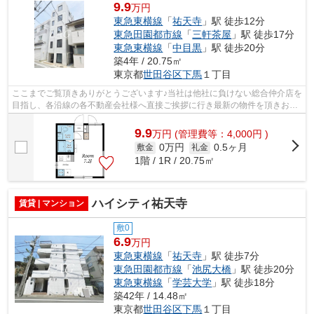
9.9
万円
東急東横線
「
祐天寺
」駅 徒歩12分
東急田園都市線
「
三軒茶屋
」駅 徒歩17分
東急東横線
「
中目黒
」駅 徒歩20分
築4年 / 20.75㎡
東京都
世田谷区
下馬
１丁目
ここまでご覧頂きありがとうございます♪当社は他社に負けない総合仲介店を
目指し、各沿線の各不動産会社様へ直接ご挨拶に行き最新の物件を頂きお客
様へ提供しております！最新の情報は...
9.9
万
円
(管理費等：4,000円 )
0万円
0.5ヶ月
敷金
礼金
1階 / 1R / 20.75㎡
ハイシティ祐天寺
賃貸 | マンション
敷0
6.9
万円
東急東横線
「
祐天寺
」駅 徒歩7分
東急田園都市線
「
池尻大橋
」駅 徒歩20分
東急東横線
「
学芸大学
」駅 徒歩18分
築42年 / 14.48㎡
東京都
世田谷区
下馬
１丁目