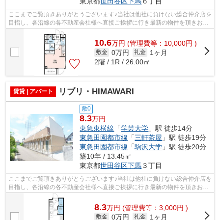
東京都
世田谷区
下馬
６丁目
ここまでご覧頂きありがとうございます♪当社は他社に負けない総合仲介店を
目指し、各沿線の各不動産会社様へ直接ご挨拶に行き最新の物件を頂きお客
様へ提供しております！最新の情報は...
10.6
万
円
(管理費等：10,000円 )
0万円
1ヶ月
敷金
礼金
2階 / 1R / 26.00㎡
リブリ・HIMAWARI
賃貸 | アパート
敷0
8.3
万円
東急東横線
「
学芸大学
」駅 徒歩14分
東急田園都市線
「
三軒茶屋
」駅 徒歩19分
東急田園都市線
「
駒沢大学
」駅 徒歩20分
築10年 / 13.45㎡
東京都
世田谷区
下馬
３丁目
ここまでご覧頂きありがとうございます♪当社は他社に負けない総合仲介店を
目指し、各沿線の各不動産会社様へ直接ご挨拶に行き最新の物件を頂きお客
様へ提供しております！最新の情報は...
8.3
万
円
(管理費等：3,000円 )
0万円
1ヶ月
敷金
礼金