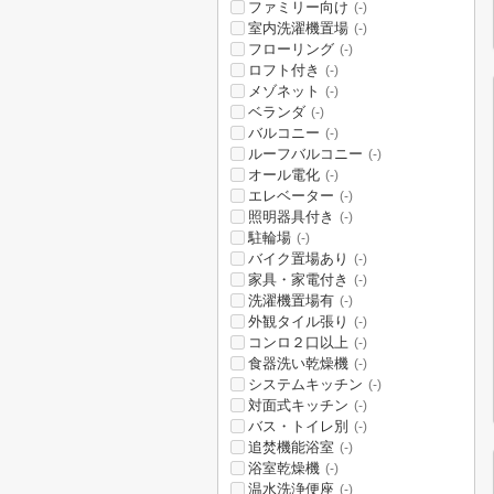
ファミリー向け
(-)
室内洗濯機置場
(-)
フローリング
(-)
ロフト付き
(-)
メゾネット
(-)
ベランダ
(-)
バルコニー
(-)
ルーフバルコニー
(-)
オール電化
(-)
エレベーター
(-)
照明器具付き
(-)
駐輪場
(-)
バイク置場あり
(-)
家具・家電付き
(-)
洗濯機置場有
(-)
外観タイル張り
(-)
コンロ２口以上
(-)
食器洗い乾燥機
(-)
システムキッチン
(-)
対面式キッチン
(-)
バス・トイレ別
(-)
追焚機能浴室
(-)
浴室乾燥機
(-)
温水洗浄便座
(-)