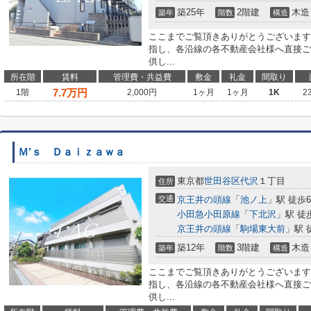
築25年
2階建
木造
築年
階数
構造
ここまでご覧頂きありがとうございます
指し、各沿線の各不動産会社様へ直接ご
供し...
所在階
賃料
管理費・共益費
敷金
礼金
間取り
7.7
万円
1階
2,000円
1ヶ月
1ヶ月
1K
2
Ｍ’ｓ Ｄａｉｚａｗａ
東京都
世田谷区
代沢
１丁目
住所
交通
京王井の頭線
「
池ノ上
」駅 徒歩
小田急小田原線
「
下北沢
」駅 徒
京王井の頭線
「
駒場東大前
」駅 
築12年
3階建
木造
築年
階数
構造
ここまでご覧頂きありがとうございます
指し、各沿線の各不動産会社様へ直接ご
供し...