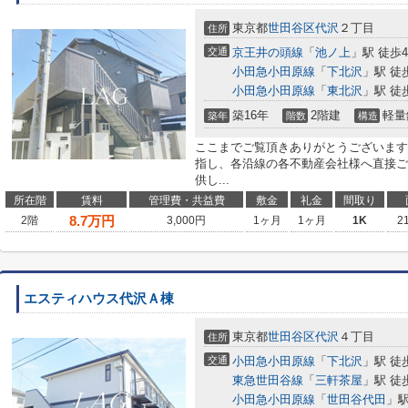
東京都
世田谷区
代沢
２丁目
住所
交通
京王井の頭線
「
池ノ上
」駅 徒歩
小田急小田原線
「
下北沢
」駅 徒
小田急小田原線
「
東北沢
」駅 徒
築16年
2階建
軽量
築年
階数
構造
ここまでご覧頂きありがとうございます
指し、各沿線の各不動産会社様へ直接ご
供し...
所在階
賃料
管理費・共益費
敷金
礼金
間取り
8.7
万円
2階
3,000円
1ヶ月
1ヶ月
1K
2
エスティハウス代沢Ａ棟
東京都
世田谷区
代沢
４丁目
住所
交通
小田急小田原線
「
下北沢
」駅 徒
東急世田谷線
「
三軒茶屋
」駅 徒
小田急小田原線
「
世田谷代田
」駅