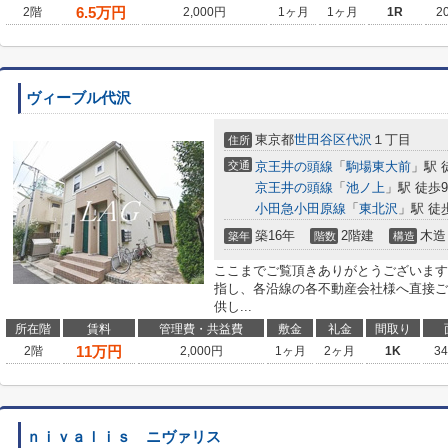
6.5
万円
2階
2,000円
1ヶ月
1ヶ月
1R
2
ヴィーブル代沢
東京都
世田谷区
代沢
１丁目
住所
交通
京王井の頭線
「
駒場東大前
」駅 
京王井の頭線
「
池ノ上
」駅 徒歩
小田急小田原線
「
東北沢
」駅 徒
築16年
2階建
木造
築年
階数
構造
ここまでご覧頂きありがとうございます
指し、各沿線の各不動産会社様へ直接ご
供し...
所在階
賃料
管理費・共益費
敷金
礼金
間取り
11
万円
2階
2,000円
1ヶ月
2ヶ月
1K
3
ｎｉｖａｌｉｓ ニヴァリス