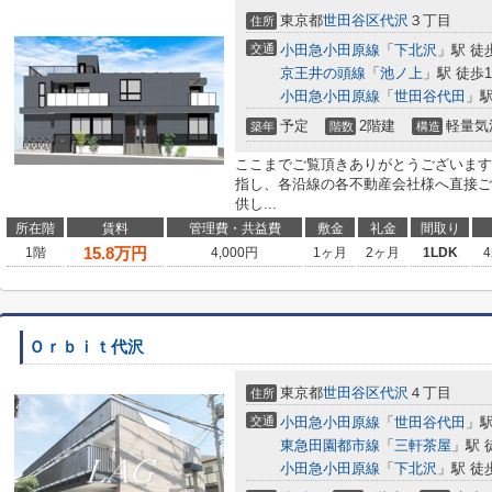
東京都
世田谷区
代沢
３丁目
住所
交通
小田急小田原線
「
下北沢
」駅 徒
京王井の頭線
「
池ノ上
」駅 徒歩1
小田急小田原線
「
世田谷代田
」駅
予定
2階建
軽量気
築年
階数
構造
ここまでご覧頂きありがとうございます
指し、各沿線の各不動産会社様へ直接ご
供し...
所在階
賃料
管理費・共益費
敷金
礼金
間取り
15.8
万円
1階
4,000円
1ヶ月
2ヶ月
1LDK
4
Ｏｒｂｉｔ代沢
東京都
世田谷区
代沢
４丁目
住所
交通
小田急小田原線
「
世田谷代田
」駅
東急田園都市線
「
三軒茶屋
」駅 
小田急小田原線
「
下北沢
」駅 徒