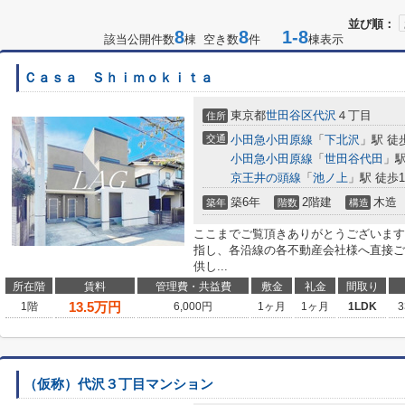
並び順：
8
8
1-8
該当公開件数
棟 空き数
件
棟表示
Ｃａｓａ Ｓｈｉｍｏｋｉｔａ
東京都
世田谷区
代沢
４丁目
住所
交通
小田急小田原線
「
下北沢
」駅 徒
小田急小田原線
「
世田谷代田
」駅
京王井の頭線
「
池ノ上
」駅 徒歩1
築6年
2階建
木造
築年
階数
構造
ここまでご覧頂きありがとうございます
指し、各沿線の各不動産会社様へ直接ご
供し...
所在階
賃料
管理費・共益費
敷金
礼金
間取り
13.5
万円
1階
6,000円
1ヶ月
1ヶ月
1LDK
3
（仮称）代沢３丁目マンション