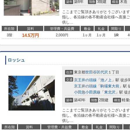
築8年
3階建
木造
築年
階数
構造
ここまでご覧頂きありがとうございます
指し、各沿線の各不動産会社様へ直接ご
供し...
所在階
賃料
管理費・共益費
敷金
礼金
間取り
14.5
万円
3階
2,000円
1ヶ月
1ヶ月
1R
4
ロッシュ
東京都
世田谷区
代沢
１丁目
住所
交通
京王井の頭線
「
池ノ上
」駅 徒歩
京王井の頭線
「
駒場東大前
」駅 
小田急小田原線
「
東北沢
」駅 徒
築40年
2階建
軽量
築年
階数
構造
ここまでご覧頂きありがとうございます
指し、各沿線の各不動産会社様へ直接ご
供し...
所在階
賃料
管理費・共益費
敷金
礼金
間取り