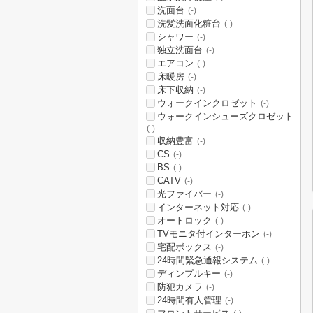
洗面台
(-)
洗髪洗面化粧台
(-)
シャワー
(-)
独立洗面台
(-)
エアコン
(-)
床暖房
(-)
床下収納
(-)
ウォークインクロゼット
(-)
ウォークインシューズクロゼット
(-)
収納豊富
(-)
CS
(-)
BS
(-)
CATV
(-)
光ファイバー
(-)
インターネット対応
(-)
オートロック
(-)
TVモニタ付インターホン
(-)
宅配ボックス
(-)
24時間緊急通報システム
(-)
ディンプルキー
(-)
防犯カメラ
(-)
24時間有人管理
(-)