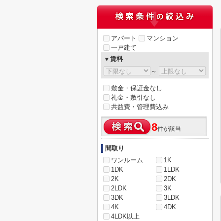
アパート
マンション
一戸建て
▼賃料
～
敷金・保証金なし
礼金・敷引なし
共益費・管理費込み
8
件が該当
間取り
ワンルーム
1K
1DK
1LDK
2K
2DK
2LDK
3K
3DK
3LDK
4K
4DK
4LDK以上