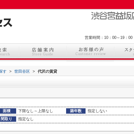
営業時間：10：00～19：
探す
>
世田谷区
>
代沢の賃貸
面積
下限なし～上限なし
築年数
指定しない
間取り
指定なし