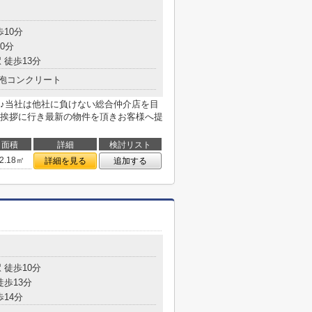
歩10分
0分
 徒歩13分
泡コンクリート
♪当社は他社に負けない総合仲介店を目
挨拶に行き最新の物件を頂きお客様へ提
面積
詳細
検討リスト
2.18㎡
詳細を見る
追加する
 徒歩10分
徒歩13分
歩14分