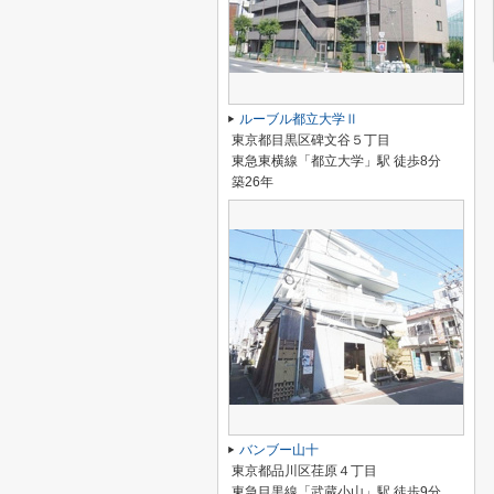
ルーブル都立大学Ⅱ
東京都目黒区碑文谷５丁目
東急東横線「都立大学」駅 徒歩8分
築26年
バンブー山十
東京都品川区荏原４丁目
東急目黒線「武蔵小山」駅 徒歩9分