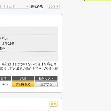
表示件数：
歩11分
 徒歩11分
5分
♪当社は他社に負けない総合仲介店を目
挨拶に行き最新の物件を頂きお客様へ提
面積
詳細
検討リスト
3.47㎡
詳細を見る
追加する