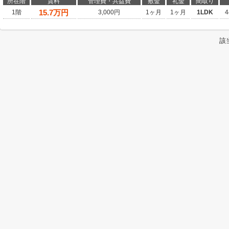
所在階
賃料
管理費・共益費
敷金
礼金
間取り
15.7
万円
1階
3,000円
1ヶ月
1ヶ月
1LDK
4
該