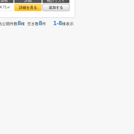
面積
詳細
検討リスト
4.71㎡
詳細を見る
追加する
8
8
1-8
当公開件数
棟 空き数
件
棟表示