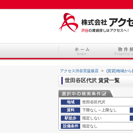
アクセス渋谷宮益坂店
>
(賃貸)地域から
世田谷区代沢 賃貸一覧
地域
世田谷区代沢
賃料
下限なし～上限なし
駅徒歩
指定しない
設備条件
指定なし