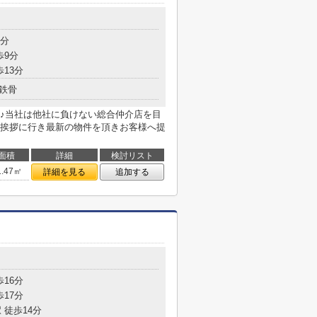
4分
歩9分
歩13分
鉄骨
♪当社は他社に負けない総合仲介店を目
挨拶に行き最新の物件を頂きお客様へ提
面積
詳細
検討リスト
1.47㎡
詳細を見る
追加する
歩16分
歩17分
 徒歩14分