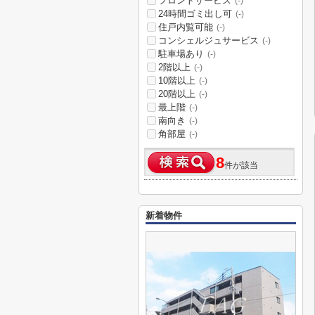
フロントサービス
(-)
24時間ゴミ出し可
(-)
住戸内覧可能
(-)
コンシェルジュサービス
(-)
駐車場あり
(-)
2階以上
(-)
10階以上
(-)
20階以上
(-)
最上階
(-)
南向き
(-)
角部屋
(-)
8
件が該当
新着物件