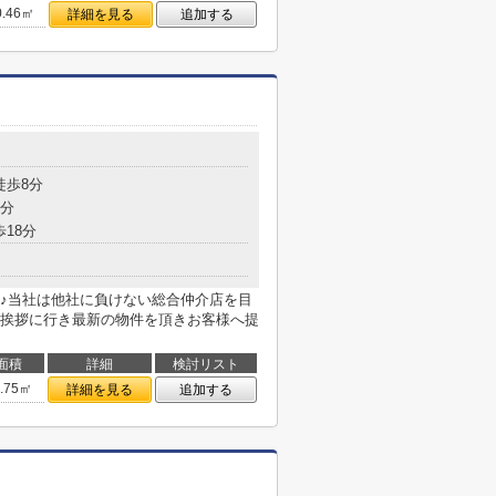
0.46㎡
詳細を見る
追加する
徒歩8分
9分
歩18分
♪当社は他社に負けない総合仲介店を目
挨拶に行き最新の物件を頂きお客様へ提
面積
詳細
検討リスト
4.75㎡
詳細を見る
追加する