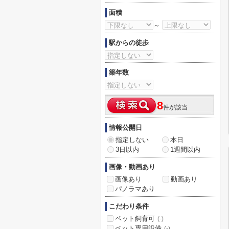
面積
～
駅からの徒歩
築年数
8
件が該当
情報公開日
指定しない
本日
3日以内
1週間以内
画像・動画あり
画像あり
動画あり
パノラマあり
こだわり条件
ペット飼育可
(-)
ペット専用設備
(-)