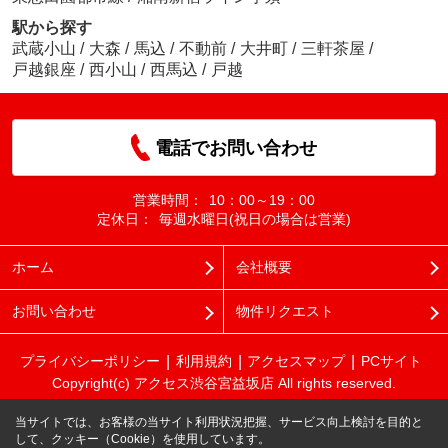
駅から探す
武蔵小山
/
大森
/
馬込
/
不動前
/
大井町
/
三軒茶屋
/
戸越銀座
/
西小山
/
西馬込
/
戸越
電話でお問い合わせ
営業時間：
10：00～19：00
定休日：
毎週水曜日(祝日の場合は営業)
ホーム
会社概要
お問い合わせ
物件リクエスト
プライバシーポリシー
利用規約
アクセスマップ
PCサイト
Copyright(c) アクセス渋谷宮益坂店 All rights reserved.
当サイトでは、お客様の当サイト利用状況把握、サービス向上検討を目的と
して、クッキー（Cookie）を使用しています。