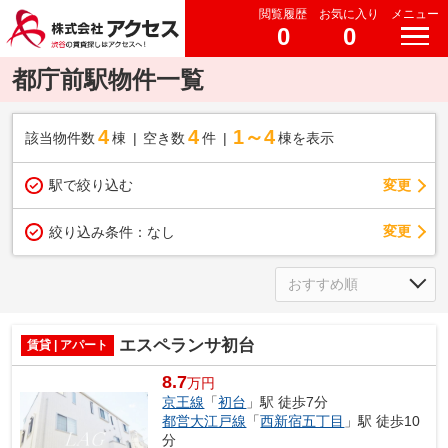
閲覧履歴
お気に入り
メニュー
0
0
都庁前駅物件一覧
4
4
1～4
該当物件数
棟
空き数
件
棟を表示
駅で絞り込む
変更
変更
絞り込み条件：
なし
エスペランサ初台
賃貸 | アパート
8.7
万円
京王線
「
初台
」駅 徒歩7分
都営大江戸線
「
西新宿五丁目
」駅 徒歩10
分