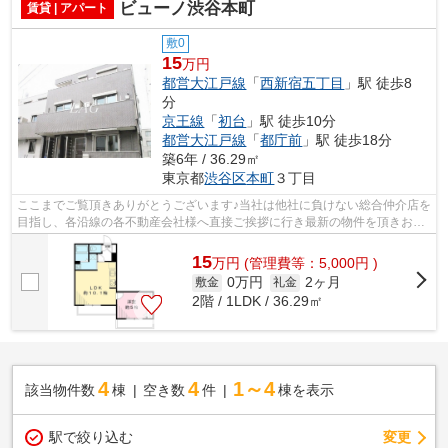
ビューノ渋谷本町
賃貸 | アパート
敷0
15
万円
都営大江戸線
「
西新宿五丁目
」駅 徒歩8
分
京王線
「
初台
」駅 徒歩10分
都営大江戸線
「
都庁前
」駅 徒歩18分
築6年 / 36.29㎡
東京都
渋谷区
本町
３丁目
ここまでご覧頂きありがとうございます♪当社は他社に負けない総合仲介店を
目指し、各沿線の各不動産会社様へ直接ご挨拶に行き最新の物件を頂きお客
様へ提供しております！最新の情報は...
15
万
円
(管理費等：5,000円 )
0万円
2ヶ月
敷金
礼金
2階 / 1LDK / 36.29㎡
4
4
1～4
該当物件数
棟
空き数
件
棟を表示
駅で絞り込む
変更