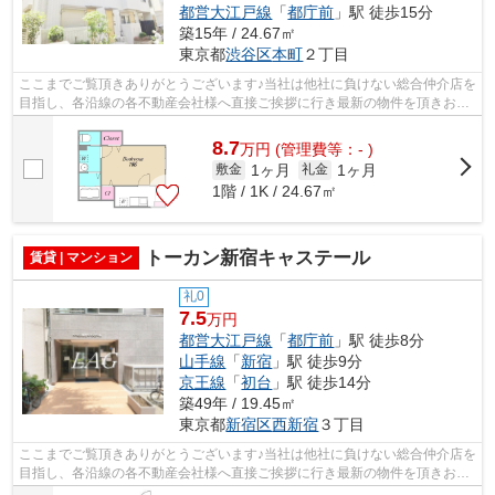
都営大江戸線
「
都庁前
」駅 徒歩15分
築15年 / 24.67㎡
東京都
渋谷区
本町
２丁目
ここまでご覧頂きありがとうございます♪当社は他社に負けない総合仲介店を
目指し、各沿線の各不動産会社様へ直接ご挨拶に行き最新の物件を頂きお客
様へ提供しております！最新の情報は...
8.7
万
円
(管理費等：- )
1ヶ月
1ヶ月
敷金
礼金
1階 / 1K / 24.67㎡
トーカン新宿キャステール
賃貸 | マンション
礼0
7.5
万円
都営大江戸線
「
都庁前
」駅 徒歩8分
山手線
「
新宿
」駅 徒歩9分
京王線
「
初台
」駅 徒歩14分
築49年 / 19.45㎡
東京都
新宿区
西新宿
３丁目
ここまでご覧頂きありがとうございます♪当社は他社に負けない総合仲介店を
目指し、各沿線の各不動産会社様へ直接ご挨拶に行き最新の物件を頂きお客
様へ提供しております！最新の情報は...