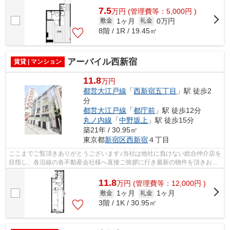
7.5
万
円
(管理費等：5,000円 )
1ヶ月
0万円
敷金
礼金
8階 / 1R / 19.45㎡
アーバイル西新宿
賃貸 | マンション
11.8
万円
都営大江戸線
「
西新宿五丁目
」駅 徒歩2
分
都営大江戸線
「
都庁前
」駅 徒歩12分
丸ノ内線
「
中野坂上
」駅 徒歩15分
築21年 / 30.95㎡
東京都
新宿区
西新宿
４丁目
ここまでご覧頂きありがとうございます♪当社は他社に負けない総合仲介店を
目指し、各沿線の各不動産会社様へ直接ご挨拶に行き最新の物件を頂きお客
様へ提供しております！最新の情報は...
11.8
万
円
(管理費等：12,000円 )
1ヶ月
1ヶ月
敷金
礼金
3階 / 1K / 30.95㎡