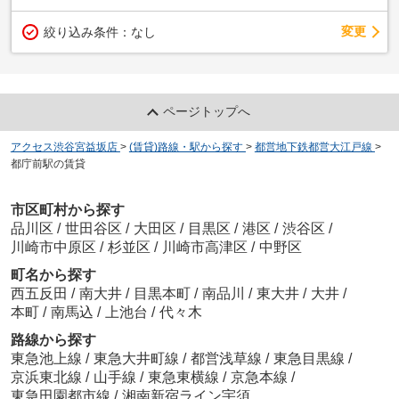
変更
絞り込み条件：
なし
ページトップへ
アクセス渋谷宮益坂店
>
(賃貸)路線・駅から探す
>
都営地下鉄都営大江戸線
>
都庁前駅の賃貸
市区町村から探す
品川区
/
世田谷区
/
大田区
/
目黒区
/
港区
/
渋谷区
/
川崎市中原区
/
杉並区
/
川崎市高津区
/
中野区
町名から探す
西五反田
/
南大井
/
目黒本町
/
南品川
/
東大井
/
大井
/
本町
/
南馬込
/
上池台
/
代々木
路線から探す
東急池上線
/
東急大井町線
/
都営浅草線
/
東急目黒線
/
京浜東北線
/
山手線
/
東急東横線
/
京急本線
/
東急田園都市線
/
湘南新宿ライン宇須