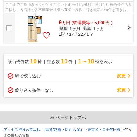
ここまでご覧頂きありがとうございます♪当社は他社に負けない総合仲介店を
目指し、各沿線の各不動産会社様へ直接ご挨拶に行き最新の物件を頂きお客
様へ提供しております！最新の情報は...
9
万
円
(管理費等：5,000円 )
1ヶ月
1ヶ月
敷金
礼金
1階 / 1K / 22.41㎡
10
10
1～10
該当物件数
棟
空き数
件
棟を表示
駅で絞り込む
変更
変更
絞り込み条件：
なし
ページトップへ
アクセス渋谷宮益坂店
>
(賃貸)路線・駅から探す
>
東京メトロ千代田線
>
代々
木公園駅の賃貸