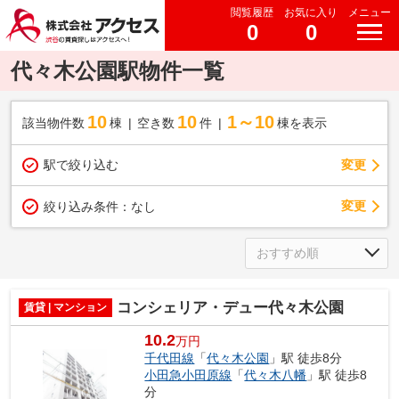
閲覧履歴
お気に入り
メニュー
0
0
代々木公園駅物件一覧
10
10
1～10
該当物件数
棟
空き数
件
棟を表示
駅で絞り込む
変更
変更
絞り込み条件：
なし
コンシェリア・デュー代々木公園
賃貸 | マンション
10.2
万円
千代田線
「
代々木公園
」駅 徒歩8分
小田急小田原線
「
代々木八幡
」駅 徒歩8
分