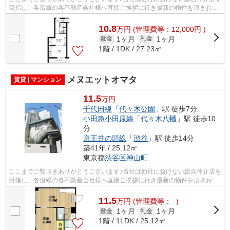
目指し、各沿線の各不動産会社様へ直接ご挨拶に行き最新の物件を頂きお客
様へ提供しております！最新の情報は...
10.8
万
円
(管理費等：12,000円 )
1ヶ月
1ヶ月
敷金
礼金
1階 / 1DK / 27.23㎡
メヌエットオマタ
賃貸 | マンション
11.5
万円
千代田線
「
代々木公園
」駅 徒歩7分
小田急小田原線
「
代々木八幡
」駅 徒歩10
分
京王井の頭線
「
渋谷
」駅 徒歩14分
築41年 / 25.12㎡
東京都
渋谷区
神山町
ここまでご覧頂きありがとうございます♪当社は他社に負けない総合仲介店を
目指し、各沿線の各不動産会社様へ直接ご挨拶に行き最新の物件を頂きお客
様へ提供しております！最新の情報は...
11.5
万
円
(管理費等：- )
1ヶ月
1ヶ月
敷金
礼金
1階 / 1LDK / 25.12㎡