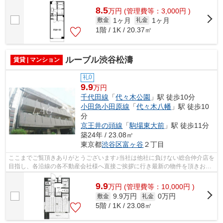
8.5
万
円
(管理費等：3,000円 )
1ヶ月
1ヶ月
敷金
礼金
1階 / 1K / 20.37㎡
ルーブル渋谷松濤
賃貸 | マンション
礼0
9.9
万円
千代田線
「
代々木公園
」駅 徒歩10分
小田急小田原線
「
代々木八幡
」駅 徒歩10
分
京王井の頭線
「
駒場東大前
」駅 徒歩11分
築24年 / 23.08㎡
東京都
渋谷区
富ヶ谷
２丁目
ここまでご覧頂きありがとうございます♪当社は他社に負けない総合仲介店を
目指し、各沿線の各不動産会社様へ直接ご挨拶に行き最新の物件を頂きお客
様へ提供しております！最新の情報は...
9.9
万
円
(管理費等：10,000円 )
9.9万円
0万円
敷金
礼金
5階 / 1K / 23.08㎡