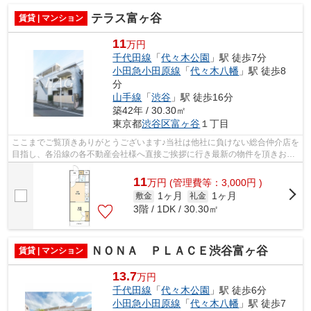
テラス富ヶ谷
賃貸 | マンション
11
万円
千代田線
「
代々木公園
」駅 徒歩7分
小田急小田原線
「
代々木八幡
」駅 徒歩8
分
山手線
「
渋谷
」駅 徒歩16分
築42年 / 30.30㎡
東京都
渋谷区
富ヶ谷
１丁目
ここまでご覧頂きありがとうございます♪当社は他社に負けない総合仲介店を
目指し、各沿線の各不動産会社様へ直接ご挨拶に行き最新の物件を頂きお客
様へ提供しております！最新の情報は...
11
万
円
(管理費等：3,000円 )
1ヶ月
1ヶ月
敷金
礼金
3階 / 1DK / 30.30㎡
ＮＯＮＡ ＰＬＡＣＥ渋谷富ヶ谷
賃貸 | マンション
13.7
万円
千代田線
「
代々木公園
」駅 徒歩6分
小田急小田原線
「
代々木八幡
」駅 徒歩7