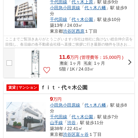
千代田線
「
代々木上原
」駅 徒歩9分
小田急小田原線
「
代々木八幡
」駅 徒歩9
分
千代田線
「
代々木公園
」駅 徒歩10分
築13年 / 24.03㎡
東京都
渋谷区
西原
１丁目
ここまでご覧頂きありがとうございます♪当社は他社に負けない総合仲介店を
目指し、各沿線の各不動産会社様へ直接ご挨拶に行き最新の物件を頂きお客
様へ提供しております！最新の情報は...
11.6
万
円
(管理費等：15,000円 )
1ヶ月
1ヶ月
敷金
礼金
5階 / 1K / 24.03㎡
ｆｉｔ・代々木公園
賃貸 | マンション
9
万円
小田急小田原線
「
代々木八幡
」駅 徒歩8
分
千代田線
「
代々木公園
」駅 徒歩7分
山手線
「
渋谷
」駅 徒歩11分
築38年 / 22.41㎡
東京都
渋谷区
富ヶ谷
１丁目