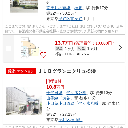
分
京王井の頭線
「
神泉
」駅 徒歩17分
築22年 / 30.25㎡
東京都
渋谷区
富ヶ谷
１丁目
ここまでご覧頂きありがとうございます♪当社は他社に負けない総合仲介店を
目指し、各沿線の各不動産会社様へ直接ご挨拶に行き最新の物件を頂きお客
様へ提供しております！最新の情報は...
13.7
万
円
(管理費等：10,000円 )
1ヶ月
1ヶ月
敷金
礼金
2階 / 1DK / 30.25㎡
ＪＬＢグランエクリュ松濤
賃貸 | マンション
仲手無料
10.8
万円
千代田線
「
代々木公園
」駅 徒歩10分
山手線
「
渋谷
」駅 徒歩17分
小田急小田原線
「
代々木八幡
」駅 徒歩11
分
築32年 / 27.23㎡
東京都
渋谷区
神山町
ここまでご覧頂きありがとうございます♪当社は他社に負けない総合仲介店を