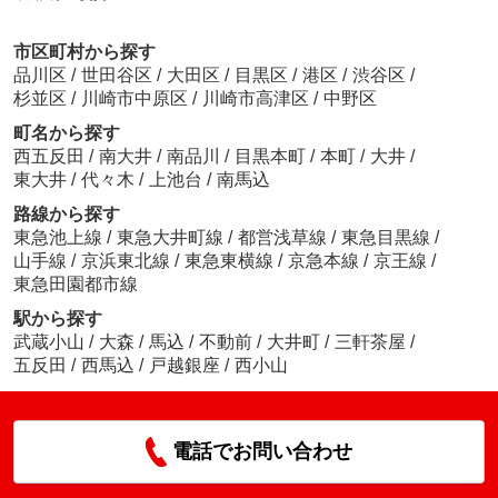
市区町村から探す
品川区
/
世田谷区
/
大田区
/
目黒区
/
港区
/
渋谷区
/
杉並区
/
川崎市中原区
/
川崎市高津区
/
中野区
町名から探す
西五反田
/
南大井
/
南品川
/
目黒本町
/
本町
/
大井
/
東大井
/
代々木
/
上池台
/
南馬込
路線から探す
東急池上線
/
東急大井町線
/
都営浅草線
/
東急目黒線
/
山手線
/
京浜東北線
/
東急東横線
/
京急本線
/
京王線
/
東急田園都市線
駅から探す
武蔵小山
/
大森
/
馬込
/
不動前
/
大井町
/
三軒茶屋
/
五反田
/
西馬込
/
戸越銀座
/
西小山
電話でお問い合わせ