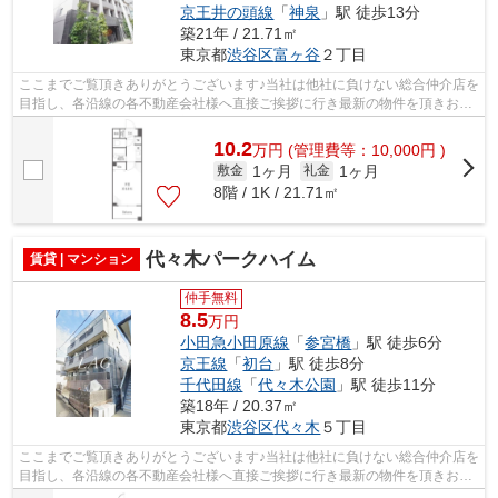
京王井の頭線
「
神泉
」駅 徒歩13分
築21年 / 21.71㎡
東京都
渋谷区
富ヶ谷
２丁目
ここまでご覧頂きありがとうございます♪当社は他社に負けない総合仲介店を
目指し、各沿線の各不動産会社様へ直接ご挨拶に行き最新の物件を頂きお客
様へ提供しております！最新の情報は...
10.2
万
円
(管理費等：10,000円 )
1ヶ月
1ヶ月
敷金
礼金
8階 / 1K / 21.71㎡
代々木パークハイム
賃貸 | マンション
仲手無料
8.5
万円
小田急小田原線
「
参宮橋
」駅 徒歩6分
京王線
「
初台
」駅 徒歩8分
千代田線
「
代々木公園
」駅 徒歩11分
築18年 / 20.37㎡
東京都
渋谷区
代々木
５丁目
ここまでご覧頂きありがとうございます♪当社は他社に負けない総合仲介店を
目指し、各沿線の各不動産会社様へ直接ご挨拶に行き最新の物件を頂きお客
様へ提供しております！最新の情報は...