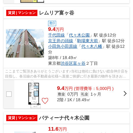
レムリア富ヶ谷
賃貸 | マンション
敷0
9.4
万円
千代田線
「
代々木公園
」駅 徒歩12分
京王井の頭線
「
駒場東大前
」駅 徒歩12分
小田急小田原線
「
代々木八幡
」駅 徒歩12
分
築8年 / 18.49㎡
東京都
渋谷区
富ヶ谷
２丁目
ここまでご覧頂きありがとうございます♪当社は他社に負けない総合仲介店を
目指し、各沿線の各不動産会社様へ直接ご挨拶に行き最新の物件を頂きお客
様へ提供しております！最新の情報は...
9.4
万
円
(管理費等：5,000円 )
0万円
1ヶ月
敷金
礼金
2階 / 1K / 18.49㎡
パティーナ代々木公園
賃貸 | マンション
11.6
万円