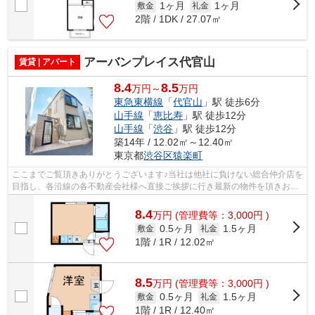
1ヶ月
1ヶ月
敷金
礼金
2階 / 1DK / 27.07㎡
アーバンプレイス代官山
賃貸 | アパート
8.4
8.5
万円～
万円
東急東横線
「
代官山
」駅 徒歩6分
山手線
「
恵比寿
」駅 徒歩12分
山手線
「
渋谷
」駅 徒歩12分
築14年 / 12.02㎡～12.40㎡
東京都
渋谷区
猿楽町
ここまでご覧頂きありがとうございます♪当社は他社に負けない総合仲介店を
目指し、各沿線の各不動産会社様へ直接ご挨拶に行き最新の物件を頂きお客
様へ提供しております！最新の情報は...
8.4
万
円
(管理費等：3,000円 )
0.5ヶ月
1.5ヶ月
敷金
礼金
1階 / 1R / 12.02㎡
8.5
万
円
(管理費等：3,000円 )
0.5ヶ月
1.5ヶ月
敷金
礼金
1階 / 1R / 12.40㎡