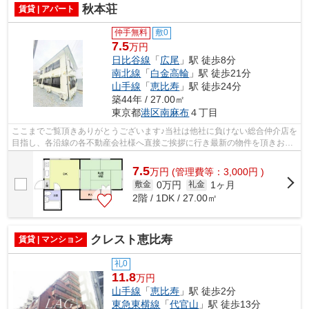
秋本荘
賃貸 | アパート
仲手無料
敷0
7.5
万円
日比谷線
「
広尾
」駅 徒歩8分
南北線
「
白金高輪
」駅 徒歩21分
山手線
「
恵比寿
」駅 徒歩24分
築44年 / 27.00㎡
東京都
港区
南麻布
４丁目
ここまでご覧頂きありがとうございます♪当社は他社に負けない総合仲介店を
目指し、各沿線の各不動産会社様へ直接ご挨拶に行き最新の物件を頂きお客
様へ提供しております！最新の情報は...
7.5
万
円
(管理費等：3,000円 )
0万円
1ヶ月
敷金
礼金
2階 / 1DK / 27.00㎡
クレスト恵比寿
賃貸 | マンション
礼0
11.8
万円
山手線
「
恵比寿
」駅 徒歩2分
東急東横線
「
代官山
」駅 徒歩13分