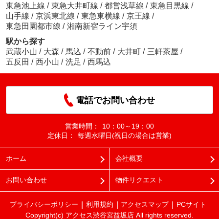
東急池上線
/
東急大井町線
/
都営浅草線
/
東急目黒線
/
山手線
/
京浜東北線
/
東急東横線
/
京王線
/
東急田園都市線
/
湘南新宿ライン宇須
駅から探す
武蔵小山
/
大森
/
馬込
/
不動前
/
大井町
/
三軒茶屋
/
五反田
/
西小山
/
洗足
/
西馬込
電話でお問い合わせ
営業時間：
10：00～19：00
定休日：
毎週水曜日(祝日の場合は営業)
ホーム
会社概要
お問い合わせ
物件リクエスト
プライバシーポリシー
利用規約
アクセスマップ
PCサイト
Copyright(c) アクセス渋谷宮益坂店 All rights reserved.