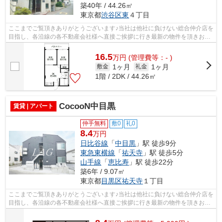
築40年 / 44.26㎡
東京都
渋谷区
東
４丁目
ここまでご覧頂きありがとうございます♪当社は他社に負けない総合仲介店を
目指し、各沿線の各不動産会社様へ直接ご挨拶に行き最新の物件を頂きお客
様へ提供しております！最新の情報は...
16.5
万
円
(管理費等：- )
1ヶ月
1ヶ月
敷金
礼金
1階 / 2DK / 44.26㎡
CocooN中目黒
賃貸 | アパート
仲手無料
敷0
礼0
8.4
万円
日比谷線
「
中目黒
」駅 徒歩9分
東急東横線
「
祐天寺
」駅 徒歩5分
山手線
「
恵比寿
」駅 徒歩22分
築6年 / 9.07㎡
東京都
目黒区
祐天寺
１丁目
ここまでご覧頂きありがとうございます♪当社は他社に負けない総合仲介店を
目指し、各沿線の各不動産会社様へ直接ご挨拶に行き最新の物件を頂きお客
様へ提供しております！最新の情報は...