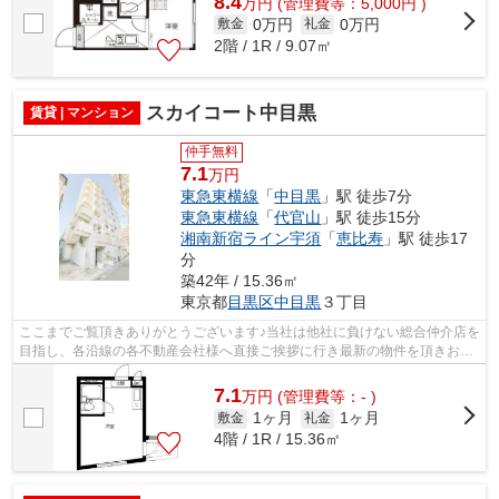
8.4
万
円
(管理費等：5,000円 )
0万円
0万円
敷金
礼金
2階 / 1R / 9.07㎡
スカイコート中目黒
賃貸 | マンション
仲手無料
7.1
万円
東急東横線
「
中目黒
」駅 徒歩7分
東急東横線
「
代官山
」駅 徒歩15分
湘南新宿ライン宇須
「
恵比寿
」駅 徒歩17
分
築42年 / 15.36㎡
東京都
目黒区
中目黒
３丁目
ここまでご覧頂きありがとうございます♪当社は他社に負けない総合仲介店を
目指し、各沿線の各不動産会社様へ直接ご挨拶に行き最新の物件を頂きお客
様へ提供しております！最新の情報は...
7.1
万
円
(管理費等：- )
1ヶ月
1ヶ月
敷金
礼金
4階 / 1R / 15.36㎡