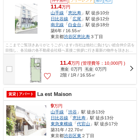
仲手無料
フリーレント
敷0
礼0
11.4
万円
山手線
「
恵比寿
」駅 徒歩10分
日比谷線
「
広尾
」駅 徒歩12分
南北線
「
白金台
」駅 徒歩18分
築6年 / 16.55㎡
東京都
渋谷区
恵比寿
３丁目
ここまでご覧頂きありがとうございます♪当社は他社に負けない総合仲介店を
目指し、各沿線の各不動産会社様へ直接ご挨拶に行き最新の物件を頂きお客
様へ提供しております！最新の情報は...
11.4
万
円
(管理費等：10,000円 )
0万円
0万円
敷金
礼金
2階 / 1R / 16.55㎡
La est Maison
賃貸 | アパート
9
万円
山手線
「
渋谷
」駅 徒歩13分
日比谷線
「
恵比寿
」駅 徒歩13分
東急東横線
「
代官山
」駅 徒歩17分
築31年 / 22.70㎡
東京都
渋谷区
東
２丁目