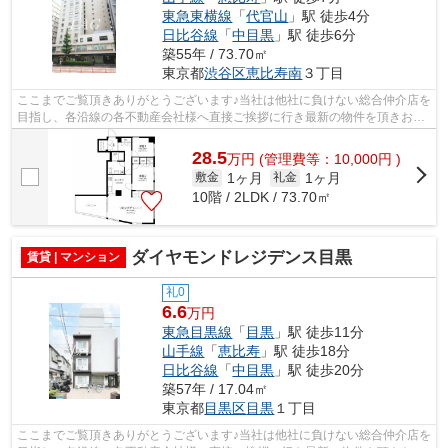
東急東横線
「
代官山
」駅 徒歩4分
日比谷線
「
中目黒
」駅 徒歩6分
築55年 / 73.70㎡
東京都
渋谷区
恵比寿南
３丁目
ここまでご覧頂きありがとうございます♪当社は他社に負けない総合仲介店を
目指し、各沿線の各不動産会社様へ直接ご挨拶に行き最新の物件を頂きお客
様へ提供しております！最新の情報は...
28.5
万
円
(管理費等：10,000円 )
1ヶ月
1ヶ月
敷金
礼金
10階 / 2LDK / 73.70㎡
ダイヤモンドレジデンス目黒
賃貸 | マンション
礼0
6.6
万円
東急目黒線
「
目黒
」駅 徒歩11分
山手線
「
恵比寿
」駅 徒歩18分
日比谷線
「
中目黒
」駅 徒歩20分
築57年 / 17.04㎡
東京都
目黒区
目黒
１丁目
ここまでご覧頂きありがとうございます♪当社は他社に負けない総合仲介店を