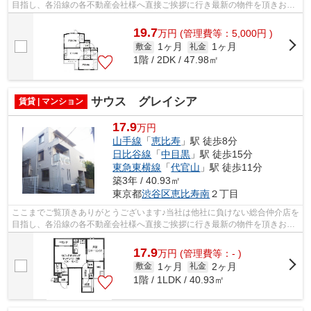
目指し、各沿線の各不動産会社様へ直接ご挨拶に行き最新の物件を頂きお客
様へ提供しております！最新の情報は...
19.7
万
円
(管理費等：5,000円 )
1ヶ月
1ヶ月
敷金
礼金
1階 / 2DK / 47.98㎡
サウス グレイシア
賃貸 | マンション
17.9
万円
山手線
「
恵比寿
」駅 徒歩8分
日比谷線
「
中目黒
」駅 徒歩15分
東急東横線
「
代官山
」駅 徒歩11分
築3年 / 40.93㎡
東京都
渋谷区
恵比寿南
２丁目
ここまでご覧頂きありがとうございます♪当社は他社に負けない総合仲介店を
目指し、各沿線の各不動産会社様へ直接ご挨拶に行き最新の物件を頂きお客
様へ提供しております！最新の情報は...
17.9
万
円
(管理費等：- )
1ヶ月
2ヶ月
敷金
礼金
1階 / 1LDK / 40.93㎡