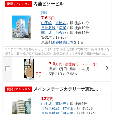
内藤ビソービル
賃貸 | マンション
敷0
7.6
万円
山手線
「
恵比寿
」駅 徒歩12分
日比谷線
「
広尾
」駅 徒歩10分
南北線
「
白金台
」駅 徒歩19分
築31年 / 17.98㎡
東京都
渋谷区
恵比寿
２丁目
ここまでご覧頂きありがとうございます♪当社は他社に負けない総合仲介店を
目指し、各沿線の各不動産会社様へ直接ご挨拶に行き最新の物件を頂きお客
様へ提供しております！最新の情報は...
7.6
万
円
(管理費等：7,000円 )
0万円
0.5ヶ月
敷金
礼金
5階 / 1R / 17.98㎡
メインステージカテリーナ恵比寿駅前
賃貸 | マンション
12
万円
山手線
「
恵比寿
」駅 徒歩2分
東急東横線
「
代官山
」駅 徒歩8分
東急東横線
「
中目黒
」駅 徒歩12分