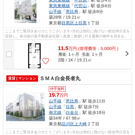
東急東横線
「
代官山
」駅 徒歩6分
山手線
「
恵比寿
」駅 徒歩8分
築28年 / 19.21㎡
東京都
目黒区
上目黒
１丁目
ここまでご覧頂きありがとうございます♪当社は他社に負けない総合仲介店を
目指し、各沿線の各不動産会社様へ直接ご挨拶に行き最新の物件を頂きお客
様へ提供しております！最新の情報は...
11.5
万
円
(管理費等：5,000円 )
1ヶ月
1ヶ月
敷金
礼金
2階 / 1K / 19.21㎡
ＳＭＡ白金長者丸
賃貸 | マンション
仲手無料
19.7
万円
山手線
「
恵比寿
」駅 徒歩11分
山手線
「
目黒
」駅 徒歩7分
南北線
「
白金台
」駅 徒歩18分
築34年 / 47.98㎡
東京都
品川区
上大崎
２丁目
ここまでご覧頂きありがとうございます♪当社は他社に負けない総合仲介店を