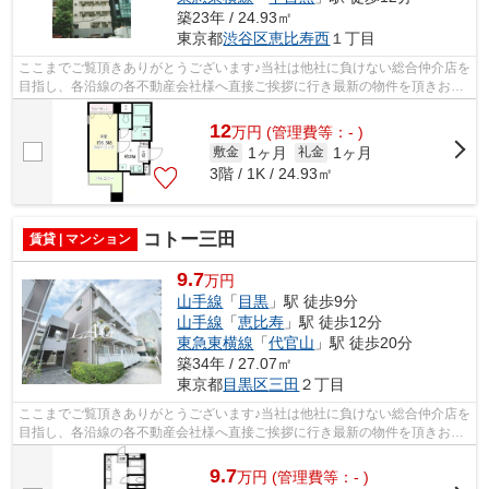
築23年 / 24.93㎡
東京都
渋谷区
恵比寿西
１丁目
ここまでご覧頂きありがとうございます♪当社は他社に負けない総合仲介店を
目指し、各沿線の各不動産会社様へ直接ご挨拶に行き最新の物件を頂きお客
様へ提供しております！最新の情報は...
12
万
円
(管理費等：- )
1ヶ月
1ヶ月
敷金
礼金
3階 / 1K / 24.93㎡
コトー三田
賃貸 | マンション
9.7
万円
山手線
「
目黒
」駅 徒歩9分
山手線
「
恵比寿
」駅 徒歩12分
東急東横線
「
代官山
」駅 徒歩20分
築34年 / 27.07㎡
東京都
目黒区
三田
２丁目
ここまでご覧頂きありがとうございます♪当社は他社に負けない総合仲介店を
目指し、各沿線の各不動産会社様へ直接ご挨拶に行き最新の物件を頂きお客
様へ提供しております！最新の情報は...
9.7
万
円
(管理費等：- )