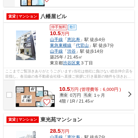
八幡屋ビル
賃貸 | マンション
仲手無料
敷0
10.5
万円
山手線
「
恵比寿
」駅 徒歩4分
東急東横線
「
代官山
」駅 徒歩7分
山手線
「
渋谷
」駅 徒歩14分
築25年 / 21.45㎡
東京都
渋谷区
東
３丁目
ここまでご覧頂きありがとうございます♪当社は他社に負けない総合仲介店を
目指し、各沿線の各不動産会社様へ直接ご挨拶に行き最新の物件を頂きお客
様へ提供しております！最新の情報は...
10.5
万
円
(管理費等：6,000円 )
0万円
1ヶ月
敷金
礼金
4階 / 1R / 21.45㎡
東光苑マンション
賃貸 | マンション
28.5
万円
山手線
「
恵比寿
」駅 徒歩7分