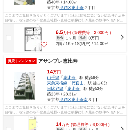
築40年 / 14.00㎡
東京都
渋谷区
恵比寿
２丁目
ここまでご覧頂きありがとうございます♪当社は他社に負けない総合仲介店を
目指し、各沿線の各不動産会社様へ直接ご挨拶に行き最新の物件を頂きお客
様へ提供しております！最新の情報は...
6.5
万
円
(管理費等：3,000円 )
1ヶ月
0万円
敷金
礼金
2階 / 1K＋1S(納戸) / 14.00㎡
アサンブレ恵比寿
賃貸 | マンション
14
万円
山手線
「
恵比寿
」駅 徒歩6分
東急東横線
「
代官山
」駅 徒歩6分
日比谷線
「
恵比寿
」駅 徒歩3分
築23年 / 28.31㎡
東京都
渋谷区
恵比寿南
３丁目
ここまでご覧頂きありがとうございます♪当社は他社に負けない総合仲介店を
目指し、各沿線の各不動産会社様へ直接ご挨拶に行き最新の物件を頂きお客
様へ提供しております！最新の情報は...
14
万
円
(管理費等：6,000円 )
1ヶ月
1ヶ月
敷金
礼金