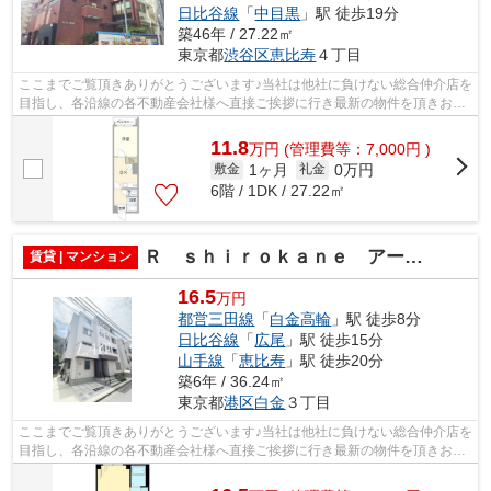
日比谷線
「
中目黒
」駅 徒歩19分
築46年 / 27.22㎡
東京都
渋谷区
恵比寿
４丁目
ここまでご覧頂きありがとうございます♪当社は他社に負けない総合仲介店を
目指し、各沿線の各不動産会社様へ直接ご挨拶に行き最新の物件を頂きお客
様へ提供しております！最新の情報は...
11.8
万
円
(管理費等：7,000円 )
1ヶ月
0万円
敷金
礼金
6階 / 1DK / 27.22㎡
Ｒ ｓｈｉｒｏｋａｎｅ アールシロカネ
賃貸 | マンション
16.5
万円
都営三田線
「
白金高輪
」駅 徒歩8分
日比谷線
「
広尾
」駅 徒歩15分
山手線
「
恵比寿
」駅 徒歩20分
築6年 / 36.24㎡
東京都
港区
白金
３丁目
ここまでご覧頂きありがとうございます♪当社は他社に負けない総合仲介店を
目指し、各沿線の各不動産会社様へ直接ご挨拶に行き最新の物件を頂きお客
様へ提供しております！最新の情報は...