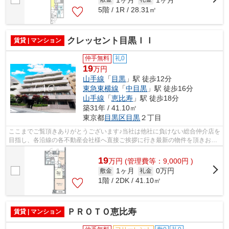
5階 / 1R / 28.31㎡
クレッセント目黒ＩＩ
賃貸 | マンション
仲手無料
礼0
19
万円
山手線
「
目黒
」駅 徒歩12分
東急東横線
「
中目黒
」駅 徒歩16分
山手線
「
恵比寿
」駅 徒歩18分
築31年 / 41.10㎡
東京都
目黒区
目黒
２丁目
ここまでご覧頂きありがとうございます♪当社は他社に負けない総合仲介店を
目指し、各沿線の各不動産会社様へ直接ご挨拶に行き最新の物件を頂きお客
様へ提供しております！最新の情報は...
19
万
円
(管理費等：9,000円 )
1ヶ月
0万円
敷金
礼金
1階 / 2DK / 41.10㎡
ＰＲＯＴＯ恵比寿
賃貸 | マンション