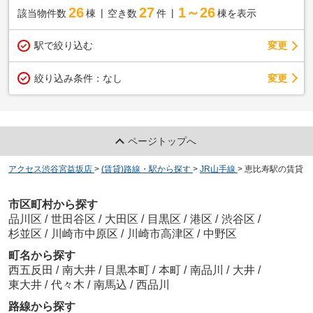
26
27
1～26
該当物件数
棟
空き数
件
棟を表示
駅で絞り込む
変更
変更
絞り込み条件：
なし
ページトップへ
アクセス渋谷宮益坂店
>
(賃貸)路線・駅から探す
>
JR山手線
>
恵比寿駅の賃貸
市区町村から探す
品川区
/
世田谷区
/
大田区
/
目黒区
/
港区
/
渋谷区
/
杉並区
/
川崎市中原区
/
川崎市高津区
/
中野区
町名から探す
西五反田
/
南大井
/
目黒本町
/
本町
/
南品川
/
大井
/
東大井
/
代々木
/
南馬込
/
西品川
路線から探す