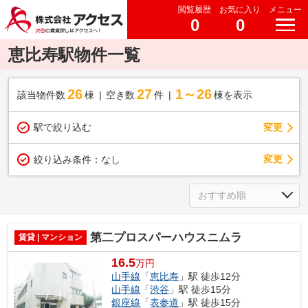
閲覧履歴
お気に入り
メニュー
0
0
恵比寿駅物件一覧
26
27
1～26
該当物件数
棟
空き数
件
棟を表示
駅で絞り込む
変更
変更
絞り込み条件：
なし
第二プロスパーハウスニムラ
賃貸 | マンション
16.5
万円
山手線
「
恵比寿
」駅 徒歩12分
山手線
「
渋谷
」駅 徒歩15分
銀座線
「
表参道
」駅 徒歩15分