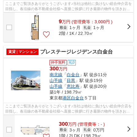
ここまでご覧頂きありがとうございます♪当社は他社に負けない総合仲介店を
目指し、各沿線の各不動産会社様へ直接ご挨拶に行き最新の物件を頂きお客
様へ提供しております！最新の情報は...
9
万
円
(管理費等：3,000円 )
1ヶ月
1ヶ月
敷金
礼金
2階 / 1K / 22.70㎡
プレステージレジデンス白金台
賃貸 | マンション
仲手無料
礼0
300
万円
南北線
「
白金台
」駅 徒歩11分
山手線
「
目黒
」駅 徒歩19分
山手線
「
恵比寿
」駅 徒歩20分
築1年 / 198.79㎡
東京都
港区
白金台
５丁目
ここまでご覧頂きありがとうございます♪当社は他社に負けない総合仲介店を
目指し、各沿線の各不動産会社様へ直接ご挨拶に行き最新の物件を頂きお客
様へ提供しております！最新の情報は...
300
万
円
(管理費等：- )
3ヶ月
0万円
敷金
礼金
1階 / 2LDK / 198.79㎡