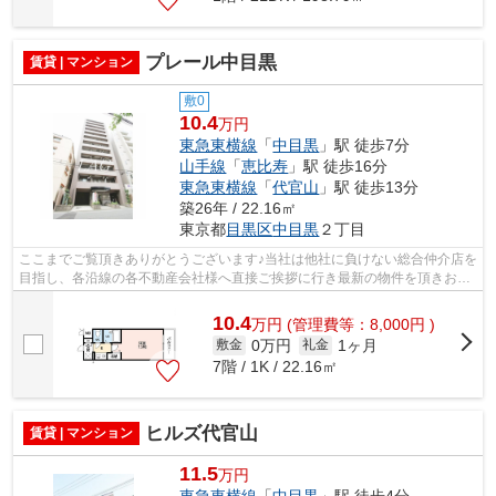
プレール中目黒
賃貸 | マンション
敷0
10.4
万円
東急東横線
「
中目黒
」駅 徒歩7分
山手線
「
恵比寿
」駅 徒歩16分
東急東横線
「
代官山
」駅 徒歩13分
築26年 / 22.16㎡
東京都
目黒区
中目黒
２丁目
ここまでご覧頂きありがとうございます♪当社は他社に負けない総合仲介店を
目指し、各沿線の各不動産会社様へ直接ご挨拶に行き最新の物件を頂きお客
様へ提供しております！最新の情報は...
10.4
万
円
(管理費等：8,000円 )
0万円
1ヶ月
敷金
礼金
7階 / 1K / 22.16㎡
ヒルズ代官山
賃貸 | マンション
11.5
万円
東急東横線
「
中目黒
」駅 徒歩4分