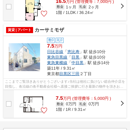
16.5
万
円
(管理費等：7,000円 )
1ヶ月
2ヶ月
敷金
礼金
1階 / 1LDK / 36.24㎡
カーサミモザ
賃貸 | アパート
敷0
礼0
7.5
万円
日比谷線
「
恵比寿
」駅 徒歩10分
東急目黒線
「
目黒
」駅 徒歩10分
東急東横線
「
中目黒
」駅 徒歩14分
築11年 / 9.31㎡
東京都
目黒区
三田
２丁目
ここまでご覧頂きありがとうございます♪当社は他社に負けない総合仲介店を
目指し、各沿線の各不動産会社様へ直接ご挨拶に行き最新の物件を頂きお客
様へ提供しております！最新の情報は...
7.5
万
円
(管理費等：5,000円 )
0万円
0万円
敷金
礼金
1階 / 1R / 9.31㎡