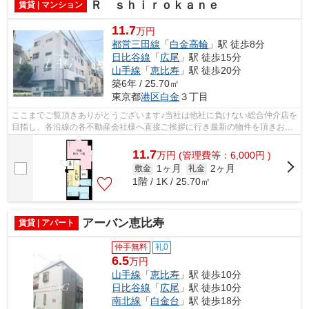
Ｒ ｓｈｉｒｏｋａｎｅ
賃貸 | マンション
11.7
万円
都営三田線
「
白金高輪
」駅 徒歩8分
日比谷線
「
広尾
」駅 徒歩15分
山手線
「
恵比寿
」駅 徒歩20分
築6年 / 25.70㎡
東京都
港区
白金
３丁目
ここまでご覧頂きありがとうございます♪当社は他社に負けない総合仲介店を
目指し、各沿線の各不動産会社様へ直接ご挨拶に行き最新の物件を頂きお客
様へ提供しております！最新の情報は...
11.7
万
円
(管理費等：6,000円 )
1ヶ月
2ヶ月
敷金
礼金
1階 / 1K / 25.70㎡
アーバン恵比寿
賃貸 | アパート
仲手無料
礼0
6.5
万円
山手線
「
恵比寿
」駅 徒歩10分
日比谷線
「
広尾
」駅 徒歩10分
南北線
「
白金台
」駅 徒歩18分