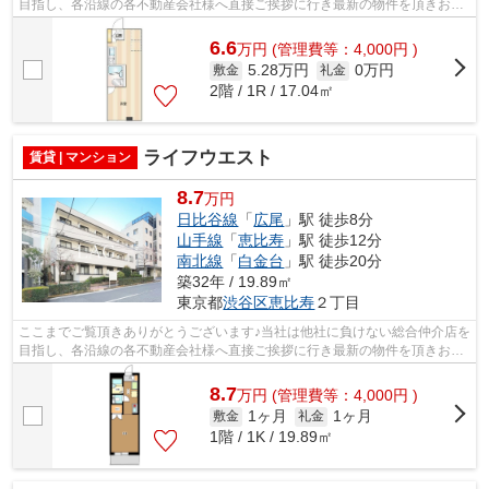
目指し、各沿線の各不動産会社様へ直接ご挨拶に行き最新の物件を頂きお客
様へ提供しております！最新の情報は...
6.6
万
円
(管理費等：4,000円 )
5.28万円
0万円
敷金
礼金
2階 / 1R / 17.04㎡
ライフウエスト
賃貸 | マンション
8.7
万円
日比谷線
「
広尾
」駅 徒歩8分
山手線
「
恵比寿
」駅 徒歩12分
南北線
「
白金台
」駅 徒歩20分
築32年 / 19.89㎡
東京都
渋谷区
恵比寿
２丁目
ここまでご覧頂きありがとうございます♪当社は他社に負けない総合仲介店を
目指し、各沿線の各不動産会社様へ直接ご挨拶に行き最新の物件を頂きお客
様へ提供しております！最新の情報は...
8.7
万
円
(管理費等：4,000円 )
1ヶ月
1ヶ月
敷金
礼金
1階 / 1K / 19.89㎡